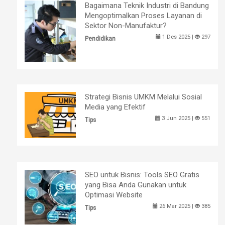
Bagaimana Teknik Industri di Bandung
Mengoptimalkan Proses Layanan di
Sektor Non-Manufaktur?
1 Des 2025 |
297
Pendidikan
Strategi Bisnis UMKM Melalui Sosial
Media yang Efektif
3 Jun 2025 |
551
Tips
SEO untuk Bisnis: Tools SEO Gratis
yang Bisa Anda Gunakan untuk
Optimasi Website
26 Mar 2025 |
385
Tips