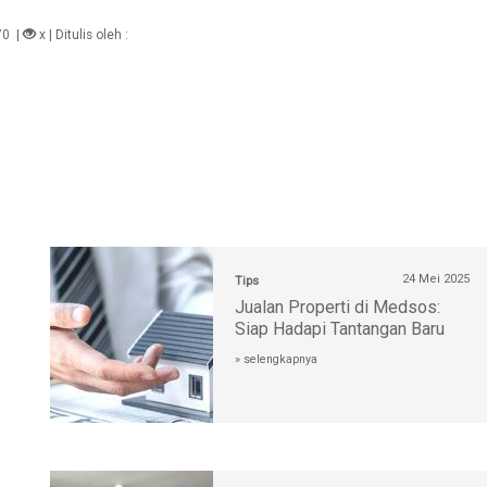
70
|
x
| Ditulis oleh :
24 Mei 2025
Tips
Jualan Properti di Medsos:
Siap Hadapi Tantangan Baru
» selengkapnya