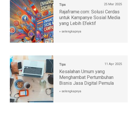
25 Mar 2025
Tips
Rajaframe.com: Solusi Cerdas
untuk Kampanye Sosial Media
yang Lebih Efektif
» selengkapnya
11 Apr 2025
Tips
Kesalahan Umum yang
Menghambat Pertumbuhan
Bisnis Jasa Digital Pemula
» selengkapnya