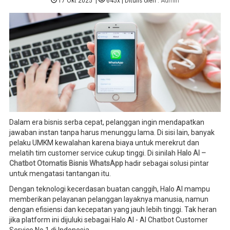
17 Okt 2025
|
645x
| Ditulis oleh :
Admin
Dalam era bisnis serba cepat, pelanggan ingin mendapatkan
jawaban instan tanpa harus menunggu lama. Di sisi lain, banyak
pelaku UMKM kewalahan karena biaya untuk merekrut dan
melatih tim customer service cukup tinggi. Di sinilah
Halo AI –
Chatbot Otomatis Bisnis WhatsApp
hadir sebagai solusi pintar
untuk mengatasi tantangan itu.
Dengan teknologi kecerdasan buatan canggih, Halo AI mampu
memberikan pelayanan pelanggan layaknya manusia, namun
dengan efisiensi dan kecepatan yang jauh lebih tinggi. Tak heran
jika platform ini dijuluki sebagai Halo AI - AI Chatbot Customer