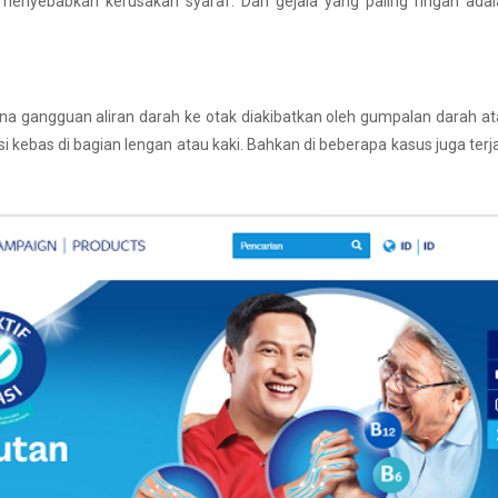
ga menyebabkan kerusakan syaraf. Dan gejala yang paling ringan ada
rena gangguan aliran darah ke otak diakibatkan oleh gumpalan darah a
kebas di bagian lengan atau kaki. Bahkan di beberapa kasus juga terj