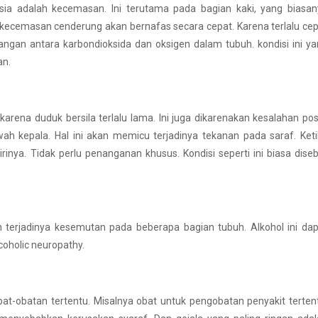
ia adalah kecemasan. Ini terutama pada bagian kaki, yang biasan
da kecemasan cenderung akan bernafas secara cepat. Karena terlalu ce
gan antara karbondioksida dan oksigen dalam tubuh. kondisi ini y
an.
ena duduk bersila terlalu lama. Ini juga dikarenakan kesalahan pos
wah kepala. Hal ini akan memicu terjadinya tekanan pada saraf. Ket
nya. Tidak perlu penanganan khusus. Kondisi seperti ini biasa dise
terjadinya kesemutan pada beberapa bagian tubuh. Alkohol ini dap
coholic neuropathy.
at-obatan tertentu. Misalnya obat untuk pengobatan penyakit terten