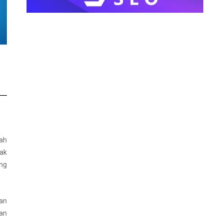
lah
sak
ang
dan
dan