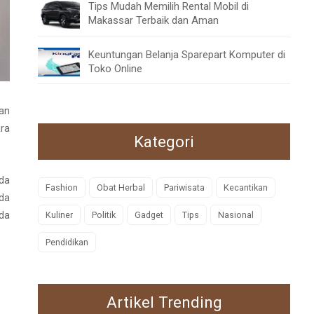
Tips Mudah Memilih Rental Mobil di
Makassar Terbaik dan Aman
Keuntungan Belanja Sparepart Komputer di
Toko Online
ian
ra
Kategori
ada
Fashion
Obat Herbal
Pariwisata
Kecantikan
ada
ada
Kuliner
Politik
Gadget
Tips
Nasional
Pendidikan
Artikel Trending