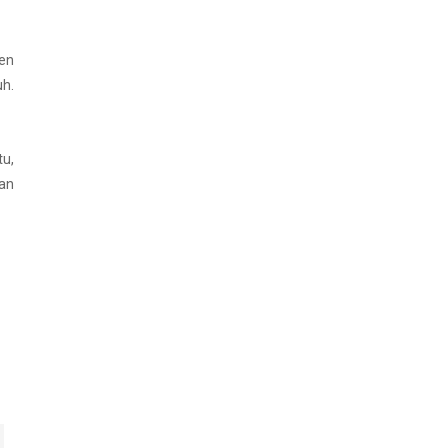
en
uh.
tu,
an