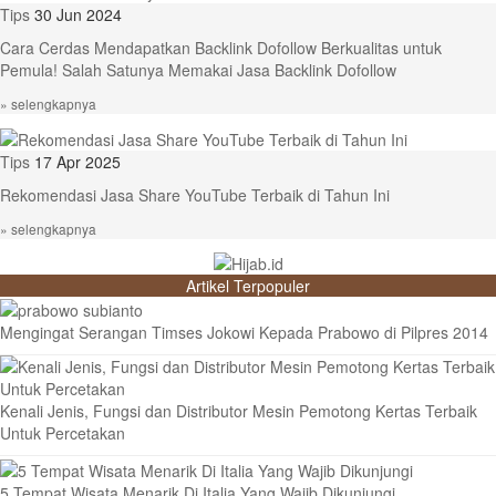
Tips
30 Jun 2024
Cara Cerdas Mendapatkan Backlink Dofollow Berkualitas untuk
Pemula! Salah Satunya Memakai Jasa Backlink Dofollow
» selengkapnya
Tips
17 Apr 2025
Rekomendasi Jasa Share YouTube Terbaik di Tahun Ini
» selengkapnya
Artikel Terpopuler
Mengingat Serangan Timses Jokowi Kepada Prabowo di Pilpres 2014
Kenali Jenis, Fungsi dan Distributor Mesin Pemotong Kertas Terbaik
Untuk Percetakan
5 Tempat Wisata Menarik Di Italia Yang Wajib Dikunjungi