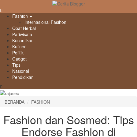
Fashion
Internasional Fasihon
Obat Herbal
Pariwisata
Kecantikan
Kuliner
Politik
Gadget
Tips
Nasional
Pendidikan
BERANDA
FASHION
Fashion dan Sosmed: Tips
Endorse Fashion di