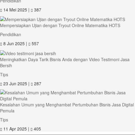
Pendidikan
14 Mei 2025 |
387
Mempersiapkan Ujian dengan Tryout Online Matematika HOTS
Pendidikan
8 Jun 2025 |
557
Meningkatkan Daya Tarik Bisnis Anda dengan Video Testimoni Jasa
Bersih
Tips
23 Jun 2025 |
287
Kesalahan Umum yang Menghambat Pertumbuhan Bisnis Jasa Digital
Pemula
Tips
11 Apr 2025 |
405