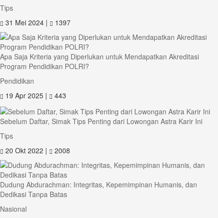
Tips
31 Mei 2024 |
1397
Apa Saja Kriteria yang Diperlukan untuk Mendapatkan Akreditasi
Program Pendidikan POLRI?
Pendidikan
19 Apr 2025 |
443
Sebelum Daftar, Simak Tips Penting dari Lowongan Astra Karir Ini
Tips
20 Okt 2022 |
2008
Dudung Abdurachman: Integritas, Kepemimpinan Humanis, dan
Dedikasi Tanpa Batas
Nasional