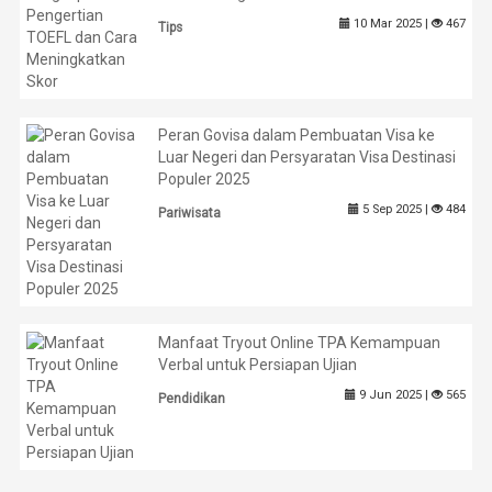
10 Mar 2025 |
467
Tips
Peran Govisa dalam Pembuatan Visa ke
Luar Negeri dan Persyaratan Visa Destinasi
Populer 2025
5 Sep 2025 |
484
Pariwisata
Manfaat Tryout Online TPA Kemampuan
Verbal untuk Persiapan Ujian
9 Jun 2025 |
565
Pendidikan