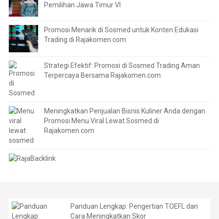
Pemilihan Jawa Timur VI
Promosi Menarik di Sosmed untuk Konten Edukasi
Trading di Rajakomen.com
Strategi Efektif: Promosi di Sosmed Trading Aman
Terpercaya Bersama Rajakomen.com
Meningkatkan Penjualan Bisnis Kuliner Anda dengan
Promosi Menu Viral Lewat Sosmed di
Rajakomen.com
Panduan Lengkap: Pengertian TOEFL dan
Cara Meningkatkan Skor