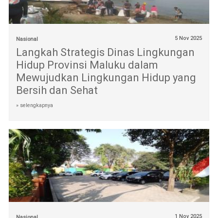
5 Nov 2025
Nasional
Langkah Strategis Dinas Lingkungan
Hidup Provinsi Maluku dalam
Mewujudkan Lingkungan Hidup yang
Bersih dan Sehat
» selengkapnya
1 Nov 2025
Nasional