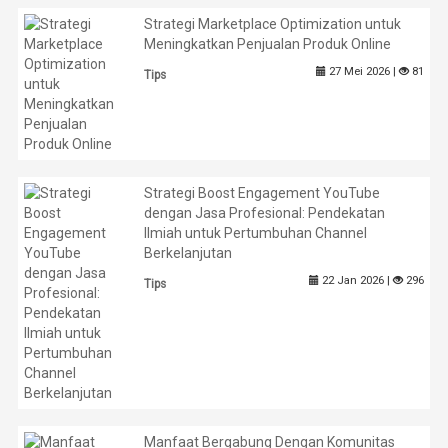
Strategi Marketplace Optimization untuk
Meningkatkan Penjualan Produk Online
27 Mei 2026 |
81
Tips
Strategi Boost Engagement YouTube
dengan Jasa Profesional: Pendekatan
Ilmiah untuk Pertumbuhan Channel
Berkelanjutan
22 Jan 2026 |
296
Tips
Manfaat Bergabung Dengan Komunitas