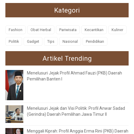
Kategori
Fashion
Obat Herbal
Pariwisata
Kecantikan
Kuliner
Politik
Gadget
Tips
Nasional
Pendidikan
Artikel Trending
Menelusuri Jejak Profil Ahmad Fauzi (PKB) Daerah
Pemilihan Banten I
Menelusuri Jejak dan Visi Politik: Profil Anwar Sadad
(Gerindra) Daerah Pemilihan Jawa Timur II
Menggali Kiprah: Profil Anggia Erma Rini (PKB) Daerah