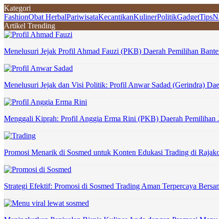
Kategori
Fashion
Obat Herbal
Pariwisata
Kecantikan
Kuliner
Politik
Gadget
Tips
N
Artikel Trending
Menelusuri Jejak Profil Ahmad Fauzi (PKB) Daerah Pemilihan Bante
Menelusuri Jejak dan Visi Politik: Profil Anwar Sadad (Gerindra) Da
Menggali Kiprah: Profil Anggia Erma Rini (PKB) Daerah Pemilihan
Promosi Menarik di Sosmed untuk Konten Edukasi Trading di Raja
Strategi Efektif: Promosi di Sosmed Trading Aman Terpercaya Ber