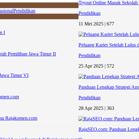
Tryout Online Masuk Sekolah Ti
asional
Pendidikan
Pendidikan
11 Mei 2025 |
677
n I
Peluang Karier Setelah Lul
erah Pemilihan Jawa Timur II
Pendidikan
25 Apr 2025 |
572
 Jawa Timur VI
Panduan Lengkap Strategi A
komen.com
Pendidikan
28 Apr 2025 |
363
sama Rajakomen.com
RajaSEO.com: Panduan Lengk