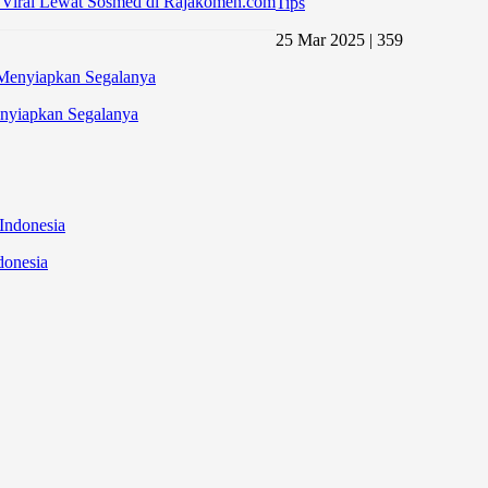
 Viral Lewat Sosmed di Rajakomen.com
Tips
25 Mar 2025 |
359
nyiapkan Segalanya
donesia