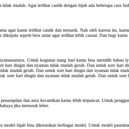
 tidak mudah. Agar terlihat cantik dengan hijab ada beberapa cara fashi
ama agar kamu terlihat cantik dan menarik. Nah oleh karena itu, ka
s dikepala seperti bros untai agar terlihat lebih casual. Dan bagi ka
kenyamanannya. Untuk kegiatan siang hari kamu bisa memilih bahan l
re hari dingin dan nyaman tidak mudah gerah. Dan untuk sore hari d
tidak mudah gerah. Dan untuk sore hari dingin dan nyaman tidak muda
tuk sore hari dingin dan nyaman tidak mudah gerah. Dan untuk sor
penampilan dan aura kecantikan kamu lebih terpancar. Untuk penggunaa
rbahaya jika menusuk leher.
an model hijab bisa dikreasikan berbagai model. Untuk model pasmina