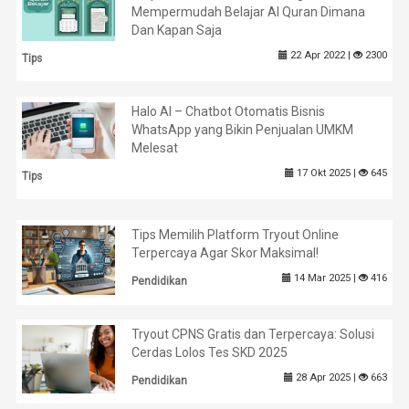
Mempermudah Belajar Al Quran Dimana
Dan Kapan Saja
22 Apr 2022 |
2300
Tips
Halo AI – Chatbot Otomatis Bisnis
WhatsApp yang Bikin Penjualan UMKM
Melesat
17 Okt 2025 |
645
Tips
Tips Memilih Platform Tryout Online
Terpercaya Agar Skor Maksimal!
14 Mar 2025 |
416
Pendidikan
Tryout CPNS Gratis dan Terpercaya: Solusi
Cerdas Lolos Tes SKD 2025
28 Apr 2025 |
663
Pendidikan