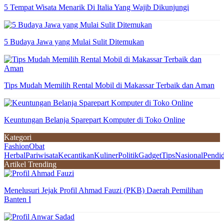
5 Tempat Wisata Menarik Di Italia Yang Wajib Dikunjungi
5 Budaya Jawa yang Mulai Sulit Ditemukan
Tips Mudah Memilih Rental Mobil di Makassar Terbaik dan Aman
Keuntungan Belanja Sparepart Komputer di Toko Online
Kategori
Fashion
Obat
Herbal
Pariwisata
Kecantikan
Kuliner
Politik
Gadget
Tips
Nasional
Pendi
Artikel Trending
Menelusuri Jejak Profil Ahmad Fauzi (PKB) Daerah Pemilihan
Banten I