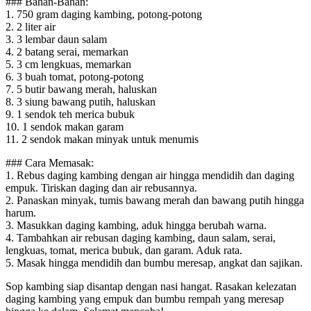
### Bahan-Bahan:
1. 750 gram daging kambing, potong-potong
2. 2 liter air
3. 3 lembar daun salam
4. 2 batang serai, memarkan
5. 3 cm lengkuas, memarkan
6. 3 buah tomat, potong-potong
7. 5 butir bawang merah, haluskan
8. 3 siung bawang putih, haluskan
9. 1 sendok teh merica bubuk
10. 1 sendok makan garam
11. 2 sendok makan minyak untuk menumis
### Cara Memasak:
1. Rebus daging kambing dengan air hingga mendidih dan daging
empuk. Tiriskan daging dan air rebusannya.
2. Panaskan minyak, tumis bawang merah dan bawang putih hingga
harum.
3. Masukkan daging kambing, aduk hingga berubah warna.
4. Tambahkan air rebusan daging kambing, daun salam, serai,
lengkuas, tomat, merica bubuk, dan garam. Aduk rata.
5. Masak hingga mendidih dan bumbu meresap, angkat dan sajikan.
Sop kambing siap disantap dengan nasi hangat. Rasakan kelezatan
daging kambing yang empuk dan bumbu rempah yang meresap