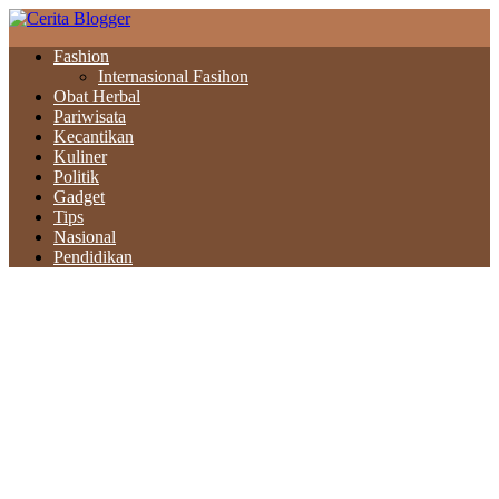
Fashion
Internasional Fasihon
Obat Herbal
Pariwisata
Kecantikan
Kuliner
Politik
Gadget
Tips
Nasional
Pendidikan