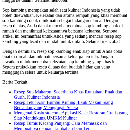
hingga ke dalam. Selamat mencoba!
Sop kambing merupakan salah satu kuliner Indonesia yang tidak
boleh dilewatkan. Kelezatan dan aroma rempah yang khas membuat
sop kambing cocok dinikmati sebagai hidangan utama. Dengan
resep di atas, Anda dapat mencoba membuat sop kambing enak di
rumah dan menikmati kelezatannya bersama keluarga. Semoga
artikel ini bermanfaat untuk Anda yang sedang mencari resep sop
kambing yang lezat dan mudah untuk diikuti. Selamat mencoba!
Dengan demikian, resep sop kambing enak siap untuk Anda coba
buat di rumah dan nikmati bersama keluarga tercinta. Jangan
lewatkan untuk mencoba kelezatan sop kambing yang khas ini.
Segera praktekkan resep di atas dan buatlah hidangan yang
menggugah selera untuk keluarga tercinta.
Berita Terkait
Resep Sup Makaroni Sederhana Khas Rumahan, Enak dan
Gurih, Kuliner Indonesia
Resep Telur Asin Bumbu Kuning: Lauk Makan Siang
Bersantan yang Menggugah Selera
Mengenal Kasiresto.com: Aplikasi Kasir Restoran Gratis yang
Siap Mendukung UMKM Kuliner
Resep Tumis Kacang Panjang: Cara Memasak dan
Membuatnya dengan Tambahan Ikan Teri