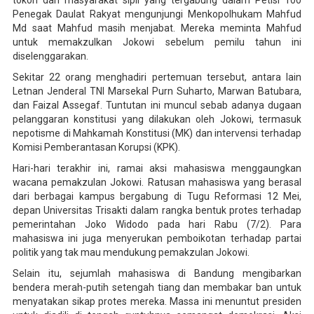
tokoh dan masyarakat sipil yang tergabung dalam Petisi 100
Penegak Daulat Rakyat mengunjungi Menkopolhukam Mahfud
Md saat Mahfud masih menjabat. Mereka meminta Mahfud
untuk memakzulkan Jokowi sebelum pemilu tahun ini
diselenggarakan.
Sekitar 22 orang menghadiri pertemuan tersebut, antara lain
Letnan Jenderal TNI Marsekal Purn Suharto, Marwan Batubara,
dan Faizal Assegaf. Tuntutan ini muncul sebab adanya dugaan
pelanggaran konstitusi yang dilakukan oleh Jokowi, termasuk
nepotisme di Mahkamah Konstitusi (MK) dan intervensi terhadap
Komisi Pemberantasan Korupsi (KPK).
Hari-hari terakhir ini, ramai aksi mahasiswa menggaungkan
wacana pemakzulan Jokowi. Ratusan mahasiswa yang berasal
dari berbagai kampus bergabung di Tugu Reformasi 12 Mei,
depan Universitas Trisakti dalam rangka bentuk protes terhadap
pemerintahan Joko Widodo pada hari Rabu (7/2). Para
mahasiswa ini juga menyerukan pemboikotan terhadap partai
politik yang tak mau mendukung pemakzulan Jokowi.
Selain itu, sejumlah mahasiswa di Bandung mengibarkan
bendera merah-putih setengah tiang dan membakar ban untuk
menyatakan sikap protes mereka. Massa ini menuntut presiden