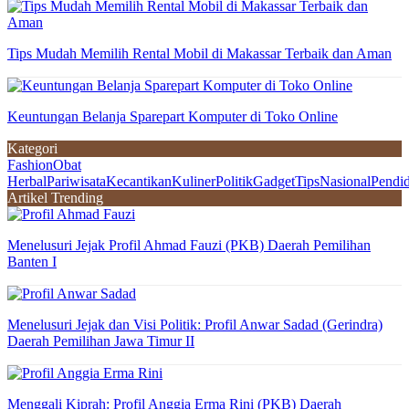
Tips Mudah Memilih Rental Mobil di Makassar Terbaik dan Aman
Keuntungan Belanja Sparepart Komputer di Toko Online
Kategori
Fashion
Obat
Herbal
Pariwisata
Kecantikan
Kuliner
Politik
Gadget
Tips
Nasional
Pendi
Artikel Trending
Menelusuri Jejak Profil Ahmad Fauzi (PKB) Daerah Pemilihan
Banten I
Menelusuri Jejak dan Visi Politik: Profil Anwar Sadad (Gerindra)
Daerah Pemilihan Jawa Timur II
Menggali Kiprah: Profil Anggia Erma Rini (PKB) Daerah