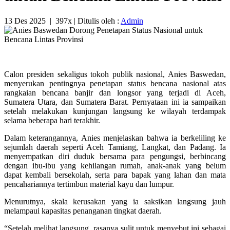
13 Des 2025
|
397x
| Ditulis oleh :
Admin
Calon presiden sekaligus tokoh publik nasional, Anies Baswedan,
menyerukan pentingnya penetapan status bencana nasional atas
rangkaian bencana banjir dan longsor yang terjadi di Aceh,
Sumatera Utara, dan Sumatera Barat. Pernyataan ini ia sampaikan
setelah melakukan kunjungan langsung ke wilayah terdampak
selama beberapa hari terakhir.
Dalam keterangannya, Anies menjelaskan bahwa ia berkeliling ke
sejumlah daerah seperti Aceh Tamiang, Langkat, dan Padang. Ia
menyempatkan diri duduk bersama para pengungsi, berbincang
dengan ibu-ibu yang kehilangan rumah, anak-anak yang belum
dapat kembali bersekolah, serta para bapak yang lahan dan mata
pencahariannya tertimbun material kayu dan lumpur.
Menurutnya, skala kerusakan yang ia saksikan langsung jauh
melampaui kapasitas penanganan tingkat daerah.
“Setelah melihat langsung, rasanya sulit untuk menyebut ini sebagai