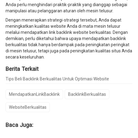
Anda perlu menghindari praktik-praktik yang dianggap sebagai
manipulasi atau pelanggaran aturan oleh mesin telusur.
Dengan menerapkan strategi-strategi tersebut, Anda dapat
meningkatkan kualitas website Anda di mata mesin telusur
melalui mendapatkan link backlink website berkualitas. Dengan
demikian, perlu diketahui bahwa upaya mendapatkan backlink
berkualitas tidak hanya berdampak pada peningkatan peringkat
di mesin telusur, tetapi juga pada peningkatan kualitas situs Anda
secara keseluruhan.
Berita Terkait
Tips Beli Backlink Berkualitas Untuk Optimasi Website
MendapatkanLinkBacklink
BacklinkBerkualitas
WebsiteBerkualitas
Baca Juga: