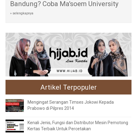
Bandung? Coba Ma'soem University
» selengkapnya
Artikel Terpopuler
Mengingat Serangan Timses Jokowi Kepada
Prabowo di Pilpres 2014
Kenali Jenis, Fungsi dan Distributor Mesin Pemotong
Kertas Terbaik Untuk Percetakan