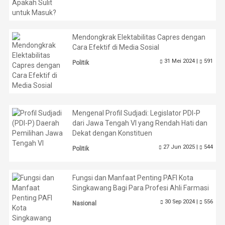
Mendongkrak Elektabilitas Capres dengan
Cara Efektif di Media Sosial
31 Mei 2024 |
591
Politik
Mengenal Profil Sudjadi: Legislator PDI-P
dari Jawa Tengah VI yang Rendah Hati dan
Dekat dengan Konstituen
27 Jun 2025 |
544
Politik
Fungsi dan Manfaat Penting PAFI Kota
Singkawang Bagi Para Profesi Ahli Farmasi
30 Sep 2024 |
556
Nasional