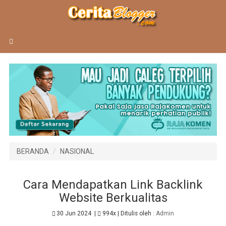
BERANDA
NASIONAL
Cara Mendapatkan Link Backlink
Website Berkualitas
30 Jun 2024
|
994x
| Ditulis oleh :
Admin