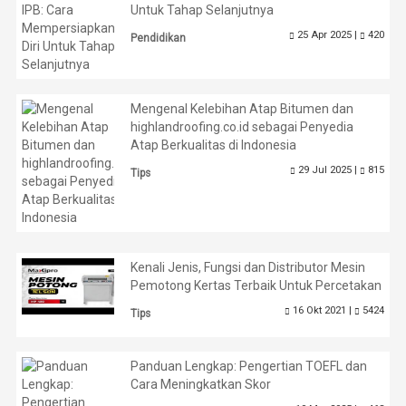
Untuk Tahap Selanjutnya
25 Apr 2025 |
420
Pendidikan
Mengenal Kelebihan Atap Bitumen dan
highlandroofing.co.id sebagai Penyedia
Atap Berkualitas di Indonesia
29 Jul 2025 |
815
Tips
Kenali Jenis, Fungsi dan Distributor Mesin
Pemotong Kertas Terbaik Untuk Percetakan
16 Okt 2021 |
5424
Tips
Panduan Lengkap: Pengertian TOEFL dan
Cara Meningkatkan Skor