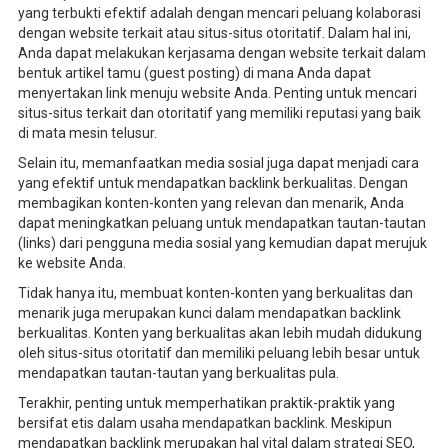
yang terbukti efektif adalah dengan mencari peluang kolaborasi
dengan website terkait atau situs-situs otoritatif. Dalam hal ini,
Anda dapat melakukan kerjasama dengan website terkait dalam
bentuk artikel tamu (guest posting) di mana Anda dapat
menyertakan link menuju website Anda. Penting untuk mencari
situs-situs terkait dan otoritatif yang memiliki reputasi yang baik
di mata mesin telusur.
Selain itu, memanfaatkan media sosial juga dapat menjadi cara
yang efektif untuk mendapatkan backlink berkualitas. Dengan
membagikan konten-konten yang relevan dan menarik, Anda
dapat meningkatkan peluang untuk mendapatkan tautan-tautan
(links) dari pengguna media sosial yang kemudian dapat merujuk
ke website Anda.
Tidak hanya itu, membuat konten-konten yang berkualitas dan
menarik juga merupakan kunci dalam mendapatkan backlink
berkualitas. Konten yang berkualitas akan lebih mudah didukung
oleh situs-situs otoritatif dan memiliki peluang lebih besar untuk
mendapatkan tautan-tautan yang berkualitas pula.
Terakhir, penting untuk memperhatikan praktik-praktik yang
bersifat etis dalam usaha mendapatkan backlink. Meskipun
mendapatkan backlink merupakan hal vital dalam strategi SEO,