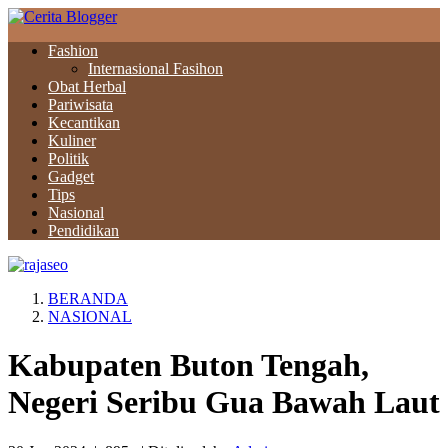
Fashion
Internasional Fasihon
Obat Herbal
Pariwisata
Kecantikan
Kuliner
Politik
Gadget
Tips
Nasional
Pendidikan
BERANDA
NASIONAL
Kabupaten Buton Tengah,
Negeri Seribu Gua Bawah Laut