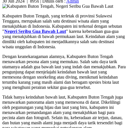
30 Jun 2024
|
895x
| Ditulis oleh :
Admin
Kabupaten Buton Tengah, yang terletak di provinsi Sulawesi
Tenggara, merupakan salah satu destinasi wisata alam yang
menakjubkan di Indonesia. Kabupaten ini terkenal dengan sebutan
"
Negeri Seribu Gua Bawah Laut
" karena keberadaan gua-gua
yang menakjubkan di bawah permukaan laut. Keindahan alam yang
dimiliki oleh kabupaten ini menjadikannya salah satu destinasi
wisata unggulan di Indonesia.
Dengan keanekaragaman alamnya, Kabupaten Buton Tengah
menawarkan pesona alam yang memukau. Salah satu daya tarik
utamanya adalah gua bawah laut yang indah dan menakjubkan. Para
pengunjung dapat menjelajahi keindahan bawah laut yang
memesona dengan snorkeling atau diving, menikmati keindahan
terumbu karang yang masih alami dan beragam spesies biota laut
yang menghuni perairan sekitar gua-gua tersebut.
Tidak hanya keindahan bawah laut, Kabupaten Buton Tengah juga
menawarkan panorama alam yang memesona di darat. Dikelilingi
oleh pegunungan yang hijau dan laut yang biru, kabupaten ini
menawarkan pemandangan alam yang menakjubkan bagi para
pecinta alam dan fotografi. Selain itu, keberadaan air terjun, danau,
dan hutan yang masih alami juga menjadi daya tarik tersendiri bagi
para wisatawan yang menyukai petualangan alam.