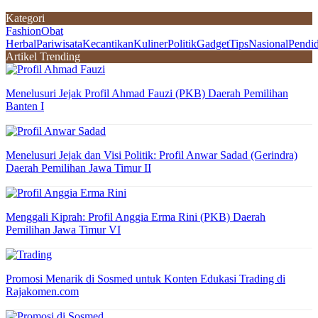
Kategori
Fashion
Obat
Herbal
Pariwisata
Kecantikan
Kuliner
Politik
Gadget
Tips
Nasional
Pendi
Artikel Trending
Menelusuri Jejak Profil Ahmad Fauzi (PKB) Daerah Pemilihan
Banten I
Menelusuri Jejak dan Visi Politik: Profil Anwar Sadad (Gerindra)
Daerah Pemilihan Jawa Timur II
Menggali Kiprah: Profil Anggia Erma Rini (PKB) Daerah
Pemilihan Jawa Timur VI
Promosi Menarik di Sosmed untuk Konten Edukasi Trading di
Rajakomen.com