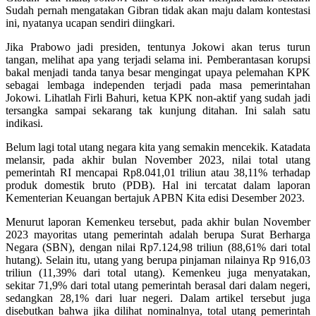
Sudah pernah mengatakan Gibran tidak akan maju dalam kontestasi
ini, nyatanya ucapan sendiri diingkari.
Jika Prabowo jadi presiden, tentunya Jokowi akan terus turun
tangan, melihat apa yang terjadi selama ini. Pemberantasan korupsi
bakal menjadi tanda tanya besar mengingat upaya pelemahan KPK
sebagai lembaga independen terjadi pada masa pemerintahan
Jokowi. Lihatlah Firli Bahuri, ketua KPK non-aktif yang sudah jadi
tersangka sampai sekarang tak kunjung ditahan. Ini salah satu
indikasi.
Belum lagi total utang negara kita yang semakin mencekik. Katadata
melansir, pada akhir bulan November 2023, nilai total utang
pemerintah RI mencapai Rp8.041,01 triliun atau 38,11% terhadap
produk domestik bruto (PDB). Hal ini tercatat dalam laporan
Kementerian Keuangan bertajuk APBN Kita edisi Desember 2023.
Menurut laporan Kemenkeu tersebut, pada akhir bulan November
2023 mayoritas utang pemerintah adalah berupa Surat Berharga
Negara (SBN), dengan nilai Rp7.124,98 triliun (88,61% dari total
hutang). Selain itu, utang yang berupa pinjaman nilainya Rp 916,03
triliun (11,39% dari total utang). Kemenkeu juga menyatakan,
sekitar 71,9% dari total utang pemerintah berasal dari dalam negeri,
sedangkan 28,1% dari luar negeri. Dalam artikel tersebut juga
disebutkan bahwa jika dilihat nominalnya, total utang pemerintah