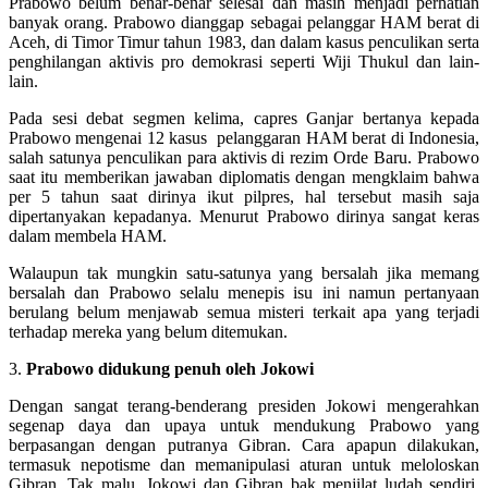
Prabowo belum benar-benar selesai dan masih menjadi perhatian
banyak orang. Prabowo dianggap sebagai pelanggar HAM berat di
Aceh, di Timor Timur tahun 1983, dan dalam kasus penculikan serta
penghilangan aktivis pro demokrasi seperti Wiji Thukul dan lain-
lain.
Pada sesi debat segmen kelima, capres Ganjar bertanya kepada
Prabowo mengenai 12 kasus pelanggaran HAM berat di Indonesia,
salah satunya penculikan para aktivis di rezim Orde Baru. Prabowo
saat itu memberikan jawaban diplomatis dengan mengklaim bahwa
per 5 tahun saat dirinya ikut pilpres, hal tersebut masih saja
dipertanyakan kepadanya. Menurut Prabowo dirinya sangat keras
dalam membela HAM.
Walaupun tak mungkin satu-satunya yang bersalah jika memang
bersalah dan Prabowo selalu menepis isu ini namun pertanyaan
berulang belum menjawab semua misteri terkait apa yang terjadi
terhadap mereka yang belum ditemukan.
3.
Prabowo didukung penuh oleh Jokowi
Dengan sangat terang-benderang presiden Jokowi mengerahkan
segenap daya dan upaya untuk mendukung Prabowo yang
berpasangan dengan putranya Gibran. Cara apapun dilakukan,
termasuk nepotisme dan memanipulasi aturan untuk meloloskan
Gibran. Tak malu, Jokowi dan Gibran bak menjilat ludah sendiri.