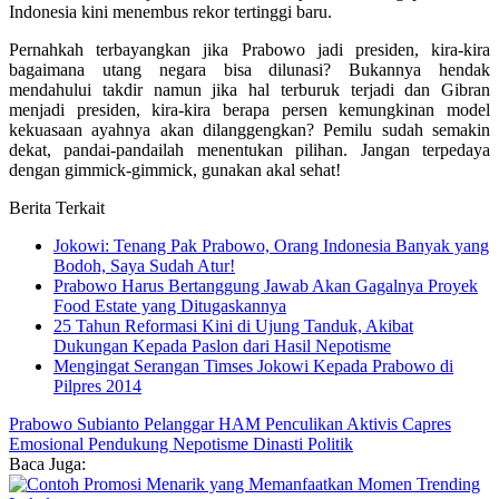
Indonesia kini menembus rekor tertinggi baru.
Pernahkah terbayangkan jika Prabowo jadi presiden, kira-kira
bagaimana utang negara bisa dilunasi? Bukannya hendak
mendahului takdir namun jika hal terburuk terjadi dan Gibran
menjadi presiden, kira-kira berapa persen kemungkinan model
kekuasaan ayahnya akan dilanggengkan? Pemilu sudah semakin
dekat, pandai-pandailah menentukan pilihan. Jangan terpedaya
dengan gimmick-gimmick, gunakan akal sehat!
Berita Terkait
Jokowi: Tenang Pak Prabowo, Orang Indonesia Banyak yang
Bodoh, Saya Sudah Atur!
Prabowo Harus Bertanggung Jawab Akan Gagalnya Proyek
Food Estate yang Ditugaskannya
25 Tahun Reformasi Kini di Ujung Tanduk, Akibat
Dukungan Kepada Paslon dari Hasil Nepotisme
Mengingat Serangan Timses Jokowi Kepada Prabowo di
Pilpres 2014
Prabowo Subianto
Pelanggar HAM
Penculikan Aktivis
Capres
Emosional
Pendukung Nepotisme
Dinasti Politik
Baca Juga: