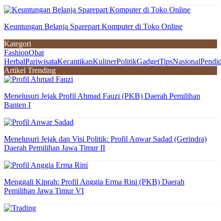
Keuntungan Belanja Sparepart Komputer di Toko Online
Kategori
Fashion
Obat
Herbal
Pariwisata
Kecantikan
Kuliner
Politik
Gadget
Tips
Nasional
Pendi
Artikel Trending
Menelusuri Jejak Profil Ahmad Fauzi (PKB) Daerah Pemilihan
Banten I
Menelusuri Jejak dan Visi Politik: Profil Anwar Sadad (Gerindra)
Daerah Pemilihan Jawa Timur II
Menggali Kiprah: Profil Anggia Erma Rini (PKB) Daerah
Pemilihan Jawa Timur VI