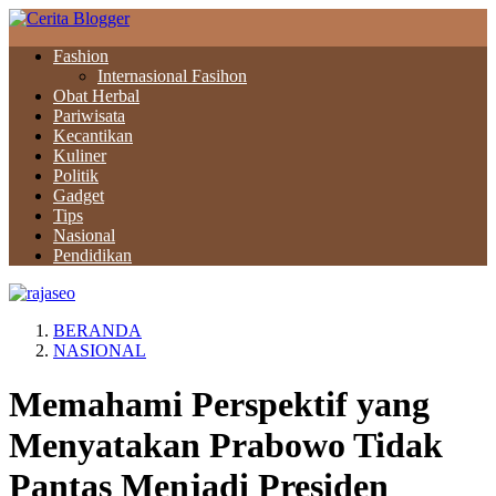
Fashion
Internasional Fasihon
Obat Herbal
Pariwisata
Kecantikan
Kuliner
Politik
Gadget
Tips
Nasional
Pendidikan
BERANDA
NASIONAL
Memahami Perspektif yang
Menyatakan Prabowo Tidak
Pantas Menjadi Presiden