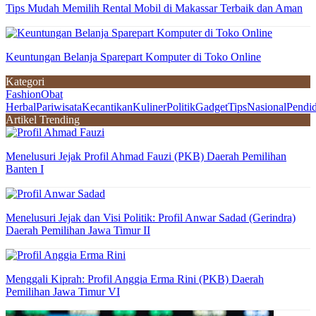
Tips Mudah Memilih Rental Mobil di Makassar Terbaik dan Aman
Keuntungan Belanja Sparepart Komputer di Toko Online
Kategori
Fashion
Obat
Herbal
Pariwisata
Kecantikan
Kuliner
Politik
Gadget
Tips
Nasional
Pendi
Artikel Trending
Menelusuri Jejak Profil Ahmad Fauzi (PKB) Daerah Pemilihan
Banten I
Menelusuri Jejak dan Visi Politik: Profil Anwar Sadad (Gerindra)
Daerah Pemilihan Jawa Timur II
Menggali Kiprah: Profil Anggia Erma Rini (PKB) Daerah
Pemilihan Jawa Timur VI