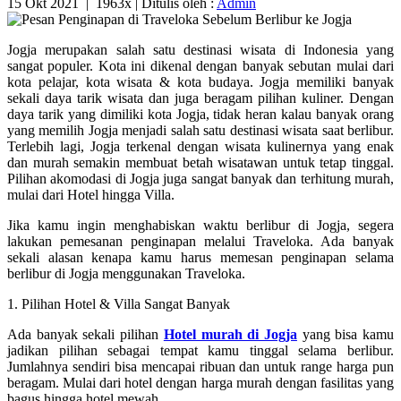
15 Okt 2021
|
1963x
| Ditulis oleh :
Admin
Jogja merupakan salah satu destinasi wisata di Indonesia yang
sangat populer. Kota ini dikenal dengan banyak sebutan mulai dari
kota pelajar, kota wisata & kota budaya. Jogja memiliki banyak
sekali daya tarik wisata dan juga beragam pilihan kuliner. Dengan
daya tarik yang dimiliki kota Jogja, tidak heran kalau banyak orang
yang memilih Jogja menjadi salah satu destinasi wisata saat berlibur.
Terlebih lagi, Jogja terkenal dengan wisata kulinernya yang enak
dan murah semakin membuat betah wisatawan untuk tetap tinggal.
Pilihan akomodasi di Jogja juga sangat banyak dan terhitung murah,
mulai dari Hotel hingga Villa.
Jika kamu ingin menghabiskan waktu berlibur di Jogja, segera
lakukan pemesanan penginapan melalui Traveloka. Ada banyak
sekali alasan kenapa kamu harus memesan penginapan selama
berlibur di Jogja menggunakan Traveloka.
1. Pilihan Hotel & Villa Sangat Banyak
Ada banyak sekali pilihan
Hotel murah di Jogja
yang bisa kamu
jadikan pilihan sebagai tempat kamu tinggal selama berlibur.
Jumlahnya sendiri bisa mencapai ribuan dan untuk range harga pun
beragam. Mulai dari hotel dengan harga murah dengan fasilitas yang
bagus hingga hotel mewah.