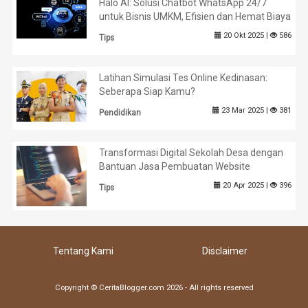
Halo AI: Solusi Chatbot WhatsApp 24/7
untuk Bisnis UMKM, Efisien dan Hemat Biaya
20 Okt 2025 |
586
Tips
Latihan Simulasi Tes Online Kedinasan:
Seberapa Siap Kamu?
23 Mar 2025 |
381
Pendidikan
Transformasi Digital Sekolah Desa dengan
Bantuan Jasa Pembuatan Website
20 Apr 2025 |
396
Tips
Tentang Kami
Disclaimer
Copyright © CeritaBlogger.com 2026 - All rights reserved