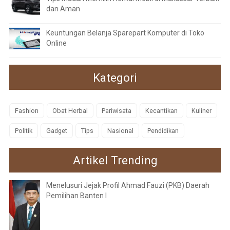
dan Aman
Keuntungan Belanja Sparepart Komputer di Toko
Online
Kategori
Fashion
Obat Herbal
Pariwisata
Kecantikan
Kuliner
Politik
Gadget
Tips
Nasional
Pendidikan
Artikel Trending
Menelusuri Jejak Profil Ahmad Fauzi (PKB) Daerah
Pemilihan Banten I