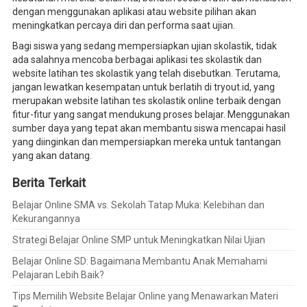
dengan menggunakan aplikasi atau website pilihan akan
meningkatkan percaya diri dan performa saat ujian.
Bagi siswa yang sedang mempersiapkan ujian skolastik, tidak
ada salahnya mencoba berbagai aplikasi tes skolastik dan
website latihan tes skolastik yang telah disebutkan. Terutama,
jangan lewatkan kesempatan untuk berlatih di tryout.id, yang
merupakan website latihan tes skolastik online terbaik dengan
fitur-fitur yang sangat mendukung proses belajar. Menggunakan
sumber daya yang tepat akan membantu siswa mencapai hasil
yang diinginkan dan mempersiapkan mereka untuk tantangan
yang akan datang.
Berita Terkait
Belajar Online SMA vs. Sekolah Tatap Muka: Kelebihan dan
Kekurangannya
Strategi Belajar Online SMP untuk Meningkatkan Nilai Ujian
Belajar Online SD: Bagaimana Membantu Anak Memahami
Pelajaran Lebih Baik?
Tips Memilih Website Belajar Online yang Menawarkan Materi