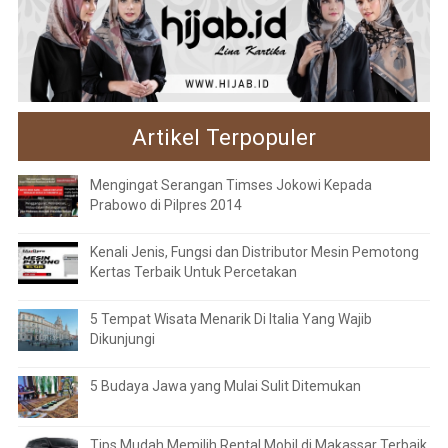
Artikel Terpopuler
Mengingat Serangan Timses Jokowi Kepada
Prabowo di Pilpres 2014
Kenali Jenis, Fungsi dan Distributor Mesin Pemotong
Kertas Terbaik Untuk Percetakan
5 Tempat Wisata Menarik Di Italia Yang Wajib
Dikunjungi
5 Budaya Jawa yang Mulai Sulit Ditemukan
Tips Mudah Memilih Rental Mobil di Makassar Terbaik