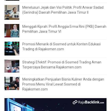
Menelusuri Jejak dan Visi Politik: Profil Anwar Sadad
(Gerindra) Daerah Pemilihan Jawa Timur II
Menggali Kiprah: Profil Anggia Erma Rini (PKB) Daerah
Pemilihan Jawa Timur VI
Promosi Menarik di Sosmed untuk Konten Edukasi
Trading di Rajakomen.com
Strategi Efektif: Promosi di Sosmed Trading Aman
Terpercaya Bersama Rajakomen.com
Meningkatkan Penjualan Bisnis Kuliner Anda dengan
Promosi Menu Viral Lewat Sosmed di
Rajakomen.com