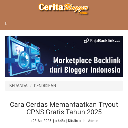
BERANDA
PENDIDIKAN
Cara Cerdas Memanfaatkan Tryout
CPNS Gratis Tahun 2025
28 Apr 2025
|
648x
| Ditulis oleh :
Admin