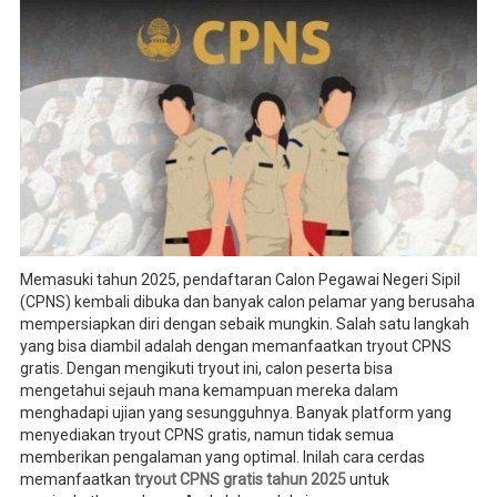
Memasuki tahun 2025, pendaftaran Calon Pegawai Negeri Sipil
(CPNS) kembali dibuka dan banyak calon pelamar yang berusaha
mempersiapkan diri dengan sebaik mungkin. Salah satu langkah
yang bisa diambil adalah dengan memanfaatkan tryout CPNS
gratis. Dengan mengikuti tryout ini, calon peserta bisa
mengetahui sejauh mana kemampuan mereka dalam
menghadapi ujian yang sesungguhnya. Banyak platform yang
menyediakan tryout CPNS gratis, namun tidak semua
memberikan pengalaman yang optimal. Inilah cara cerdas
memanfaatkan
tryout CPNS gratis tahun 2025
untuk