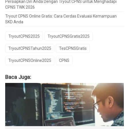
Persiapkan Diri Anda Dengan Tryout CPNS untuk Menghadapi
CPNS TWK 2026
Tryout CPNS Online Gratis: Cara Cerdas Evaluasi Kemampuan
SKD Anda
TryoutCPNS2025
TryoutCPNSGratis2025
TryoutCPNSTahun2025
TesCPNSGratis
TryoutCPNSOnline2025
CPNS
Baca Juga: