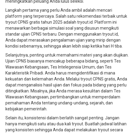
meningkatkan peluang Anda lulus seleksi.
Langkah pertama yang perlu Anda ambil adalah mencari
platform yang terpercaya. Salah satu rekomendasi terbaik untuk
tryout CPNS gratis tahun 2025 adalah tryout.id. Platform ini
menawarkan berbagai simulasi soal yang disusun mengikuti
standar ujian CPNS terbaru. Dengan menggunakan tryout.id,
Anda dapat merasakan pengalaman ujian yang mirip dengan
kondisi sebenarnya, sehingga akan lebih siap ketika hari H tiba.
Selanjutnya, penting untuk memahami materi yang akan diujikan.
Ujian CPNS biasanya mencakup beberapa bidang, seperti Tes
Wawasan Kebangsaan, Tes Intelegensia Umum, dan Tes
Karakteristik Pribadi. Anda harus mengidentifikasi di mana
kekuatan dan kelemahan Anda. Melalui tryout CPNS gratis, Anda
dapat menganalisis hasil ujian dan fokus pada bidang yang perlu
ditingkatkan. Misalnya, jika Anda merasa kesulitan dalam Tes
Wawasan Kebangsaan, pertimbangkan untuk memperdalam
pemahaman Anda tentang undang-undang, sejarah, dan
kebijakan pemerintah.
Selain itu, konsistensi dalam berlatih sangat penting. Jangan
hanya mengikuti satu atau dua kali tryout. Buatlah jadwal latihan
yang konsisten sehingga Anda dapat melakukan tryout secara