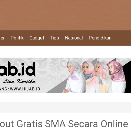
ner
Politik
Gadget
Tips
Nasional
Pendidikan
yout Gratis SMA Secara Online