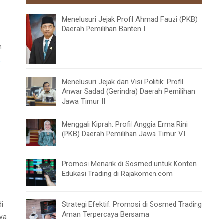
Menelusuri Jejak Profil Ahmad Fauzi (PKB)
Daerah Pemilihan Banten I
n
A
Menelusuri Jejak dan Visi Politik: Profil
Anwar Sadad (Gerindra) Daerah Pemilihan
Jawa Timur II
Menggali Kiprah: Profil Anggia Erma Rini
(PKB) Daerah Pemilihan Jawa Timur VI
Promosi Menarik di Sosmed untuk Konten
Edukasi Trading di Rajakomen.com
Strategi Efektif: Promosi di Sosmed Trading
di
Aman Terpercaya Bersama
nya