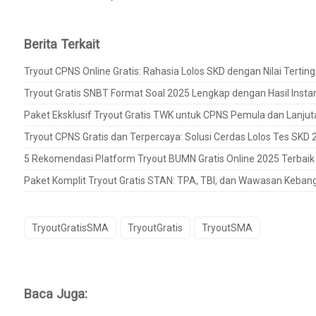
Berita Terkait
Tryout CPNS Online Gratis: Rahasia Lolos SKD dengan Nilai Terting
Tryout Gratis SNBT Format Soal 2025 Lengkap dengan Hasil Insta
Paket Eksklusif Tryout Gratis TWK untuk CPNS Pemula dan Lanjut
Tryout CPNS Gratis dan Terpercaya: Solusi Cerdas Lolos Tes SKD 
5 Rekomendasi Platform Tryout BUMN Gratis Online 2025 Terbaik
Paket Komplit Tryout Gratis STAN: TPA, TBI, dan Wawasan Keba
TryoutGratisSMA
TryoutGratis
TryoutSMA
Baca Juga: