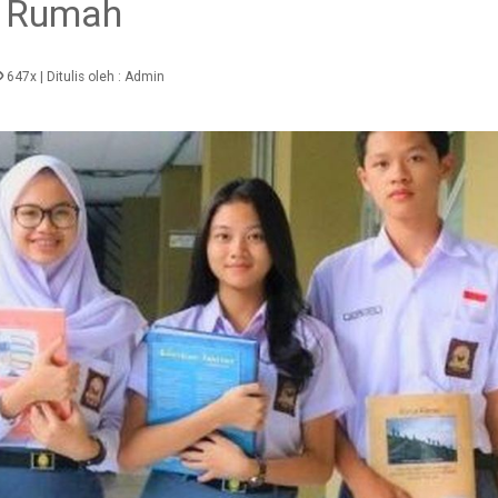
i Rumah
647x
| Ditulis oleh :
Admin