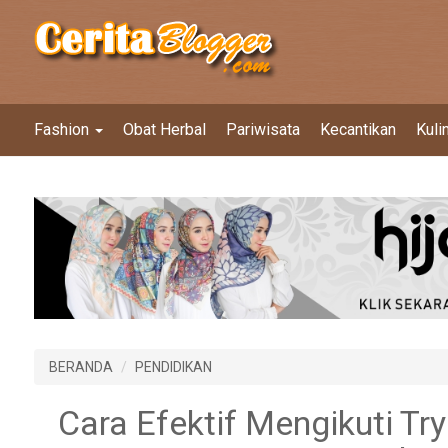
Fashion
Obat Herbal
Pariwisata
Kecantikan
Kuli
BERANDA
PENDIDIKAN
Cara Efektif Mengikuti Tr