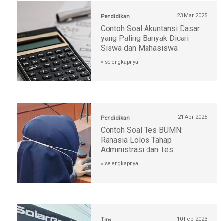
23 Mar 2025
Pendidikan
Contoh Soal Akuntansi Dasar
yang Paling Banyak Dicari
Siswa dan Mahasiswa
» selengkapnya
21 Apr 2025
Pendidikan
Contoh Soal Tes BUMN:
Rahasia Lolos Tahap
Administrasi dan Tes
» selengkapnya
10 Feb 2023
Tips