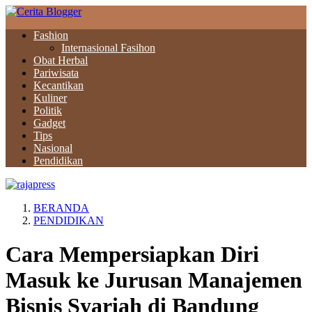
Fashion
Internasional Fasihon
Obat Herbal
Pariwisata
Kecantikan
Kuliner
Politik
Gadget
Tips
Nasional
Pendidikan
BERANDA
PENDIDIKAN
Cara Mempersiapkan Diri
Masuk ke Jurusan Manajemen
Bisnis Syariah di Bandung