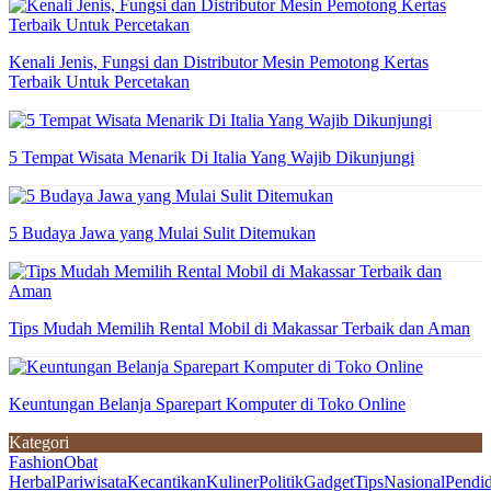
Kenali Jenis, Fungsi dan Distributor Mesin Pemotong Kertas
Terbaik Untuk Percetakan
5 Tempat Wisata Menarik Di Italia Yang Wajib Dikunjungi
5 Budaya Jawa yang Mulai Sulit Ditemukan
Tips Mudah Memilih Rental Mobil di Makassar Terbaik dan Aman
Keuntungan Belanja Sparepart Komputer di Toko Online
Kategori
Fashion
Obat
Herbal
Pariwisata
Kecantikan
Kuliner
Politik
Gadget
Tips
Nasional
Pendi