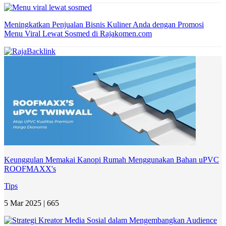
Meningkatkan Penjualan Bisnis Kuliner Anda dengan Promosi
Menu Viral Lewat Sosmed di Rajakomen.com
Keunggulan Memakai Kanopi Rumah Menggunakan Bahan uPVC
ROOFMAXX's
Tips
5 Mar 2025 |
665