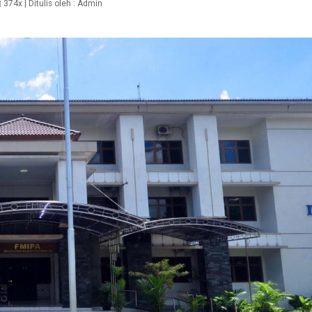
374x
| Ditulis oleh :
Admin