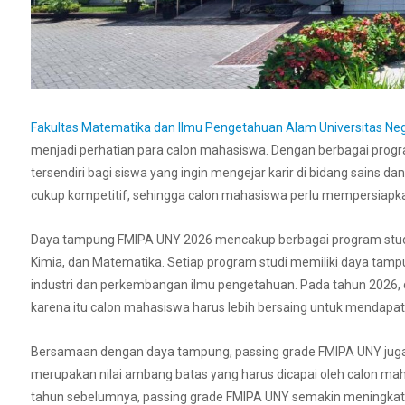
Fakultas Matematika dan Ilmu Pengetahuan Alam Universitas Ne
menjadi perhatian para calon mahasiswa. Dengan berbagai progra
tersendiri bagi siswa yang ingin mengejar karir di bidang sains
cukup kompetitif, sehingga calon mahasiswa perlu mempersiapkan
Daya tampung FMIPA UNY 2026 mencakup berbagai program studi, s
Kimia, dan Matematika. Setiap program studi memiliki daya tam
industri dan perkembangan ilmu pengetahuan. Pada tahun 2026, di
karena itu calon mahasiswa harus lebih bersaing untuk mendapa
Bersamaan dengan daya tampung, passing grade FMIPA UNY juga m
merupakan nilai ambang batas yang harus dicapai oleh calon mahas
tahun sebelumnya, passing grade FMIPA UNY semakin meningkat,