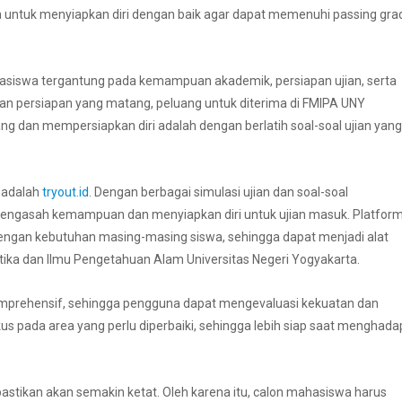
a untuk menyiapkan diri dengan baik agar dapat memenuhi passing gra
asiswa tergantung pada kemampuan akademik, persiapan ujian, serta
kan persiapan yang matang, peluang untuk diterima di FMIPA UNY
ng dan mempersiapkan diri adalah dengan berlatih soal-soal ujian yang
n adalah
tryout.id
. Dengan berbagai simulasi ujian dan soal-soal
mengasah kemampuan dan menyiapkan diri untuk ujian masuk. Platfor
engan kebutuhan masing-masing siswa, sehingga dapat menjadi alat
ika dan Ilmu Pengetahuan Alam Universitas Negeri Yogyakarta.
ng komprehensif, sehingga pengguna dapat mengevaluasi kekuatan dan
s pada area yang perlu diperbaiki, sehingga lebih siap saat menghada
stikan akan semakin ketat. Oleh karena itu, calon mahasiswa harus