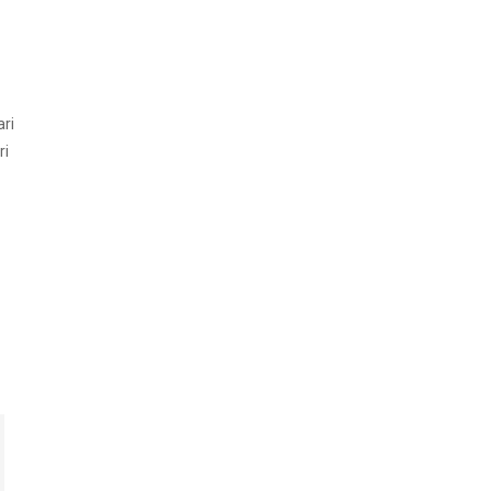
ari
ri