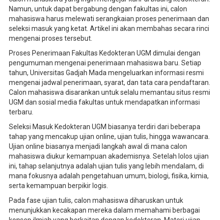
Namun, untuk dapat bergabung dengan fakultas ini, calon
mahasiswa harus melewati serangkaian proses penerimaan dan
seleksi masuk yang ketat. Artikel ini akan membahas secara rinci
mengenai proses tersebut.
Proses Penerimaan Fakultas Kedokteran UGM dimulai dengan
pengumuman mengenai penerimaan mahasiswa baru. Setiap
tahun, Universitas Gadjah Mada mengeluarkan informasi resmi
mengenai jadwal penerimaan, syarat, dan tata cara pendaftaran.
Calon mahasiswa disarankan untuk selalu memantau situs resmi
UGM dan sosial media fakultas untuk mendapatkan informasi
terbaru.
Seleksi Masuk Kedokteran UGM biasanya terdiri dari beberapa
tahap yang mencakup ujian online, ujian tulis, hingga wawancara.
Ujian online biasanya menjadi langkah awal di mana calon
mahasiswa diukur kemampuan akademisnya. Setelah lolos ujian
ini, tahap selanjutnya adalah ujian tulis yang lebih mendalam, di
mana fokusnya adalah pengetahuan umum, biologi, fisika, kimia,
serta kemampuan berpikir logis.
Pada fase ujian tulis, calon mahasiswa diharuskan untuk
menunjukkan kecakapan mereka dalam memahami berbagai
konsep ilmiah yang berkaitan dengan kedokteran. Materi ujian