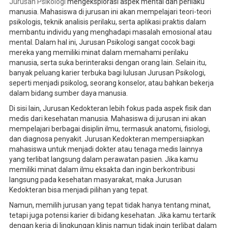
Jurusan Psikologi
mengeksplorasi aspek mental dan perilaku
manusia. Mahasiswa di jurusan ini akan mempelajari teori-teori
psikologis, teknik analisis perilaku, serta aplikasi praktis dalam
membantu individu yang menghadapi masalah emosional atau
mental. Dalam hal ini, Jurusan Psikologi sangat cocok bagi
mereka yang memiliki minat dalam memahami perilaku
manusia, serta suka berinteraksi dengan orang lain. Selain itu,
banyak peluang karier terbuka bagi lulusan Jurusan Psikologi,
seperti menjadi psikolog, seorang konselor, atau bahkan bekerja
dalam bidang sumber daya manusia.
Di sisi lain, Jurusan Kedokteran lebih fokus pada aspek fisik dan
medis dari kesehatan manusia. Mahasiswa di jurusan ini akan
mempelajari berbagai disiplin ilmu, termasuk anatomi, fisiologi,
dan diagnosa penyakit. Jurusan Kedokteran mempersiapkan
mahasiswa untuk menjadi dokter atau tenaga medis lainnya
yang terlibat langsung dalam perawatan pasien. Jika kamu
memiliki minat dalam ilmu eksakta dan ingin berkontribusi
langsung pada kesehatan masyarakat, maka Jurusan
Kedokteran bisa menjadi pilihan yang tepat.
Namun, memilih jurusan yang tepat tidak hanya tentang minat,
tetapi juga potensi karier di bidang kesehatan. Jika kamu tertarik
dengan kerja di lingkungan klinis namun tidak ingin terlibat dalam