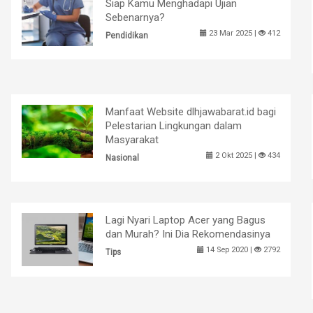
Siap Kamu Menghadapi Ujian
Sebenarnya?
23 Mar 2025 |
412
Pendidikan
Manfaat Website dlhjawabarat.id bagi
Pelestarian Lingkungan dalam
Masyarakat
2 Okt 2025 |
434
Nasional
Lagi Nyari Laptop Acer yang Bagus
dan Murah? Ini Dia Rekomendasinya
14 Sep 2020 |
2792
Tips