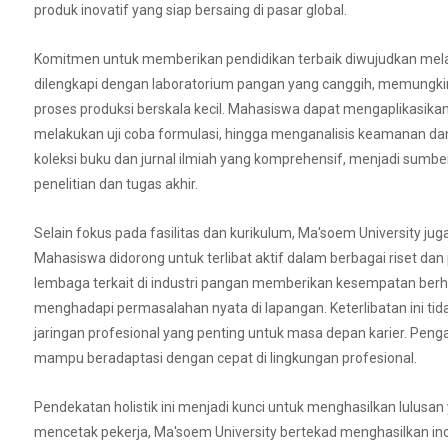
produk inovatif yang siap bersaing di pasar global.
Komitmen untuk memberikan pendidikan terbaik diwujudkan melal
dilengkapi dengan laboratorium pangan yang canggih, memungk
proses produksi berskala kecil. Mahasiswa dapat mengaplikasika
melakukan uji coba formulasi, hingga menganalisis keamanan dan 
koleksi buku dan jurnal ilmiah yang komprehensif, menjadi sum
penelitian dan tugas akhir.
Selain fokus pada fasilitas dan kurikulum, Ma'soem University ju
Mahasiswa didorong untuk terlibat aktif dalam berbagai riset dan
lembaga terkait di industri pangan memberikan kesempatan ber
menghadapi permasalahan nyata di lapangan. Keterlibatan ini 
jaringan profesional yang penting untuk masa depan karier. Penga
mampu beradaptasi dengan cepat di lingkungan profesional.
Pendekatan holistik ini menjadi kunci untuk menghasilkan lulusa
mencetak pekerja, Ma'soem University bertekad menghasilkan in