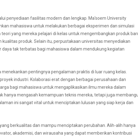
ui penyediaan fasilitas modern dan lengkap. Ma'soem University
inkan mahasiswa untuk melakukan berbagai eksperimen dan simulasi
n teori yang mereka pelajari di kelas untuk mengembangkan produk bar
kualitas produk. Selain itu, perpustakaan universitas menyediakan
ber daya tak terbatas bagi mahasiswa dalam mendukung kegiatan
ga menekankan pentingnya pengalaman praktis di luar ruang kelas.
 proyek industri. Kolaborasi erat dengan berbagai perusahaan dan
harga bagi mahasiswa untuk mengaplikasikan ilmu mereka dalam
tidak hanya mengasah kemampuan teknis mereka, tetapi juga membang
laman ini sangat vital untuk menciptakan lulusan yang siap kerja dan
n yang berkualitas dan mampu menciptakan perubahan. Alih-alih hanya
ovator, akademisi, dan wirausaha yang dapat memberikan kontribusi