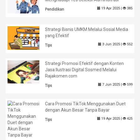
19 Apr 2025 |
385
Pendidikan
Strategi Bisnis UMKM Melalui Sosial Media
yang Efektif
3 Jun 2025 |
552
Tips
Strategi Promosi Efektif dengan Konten
Jasa Ilustrasi Digital Sosmed Melalui
Rajakomen.com
7 Jun 2025 |
599
Tips
Cara Promosi TikTok Menggunakan Duet
dengan Akun Besar Tanpa Bayar
19 Apr 2025 |
425
Tips