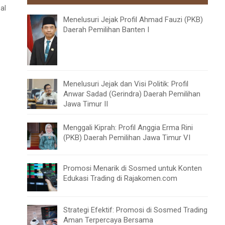
al
Menelusuri Jejak Profil Ahmad Fauzi (PKB)
Daerah Pemilihan Banten I
Menelusuri Jejak dan Visi Politik: Profil
Anwar Sadad (Gerindra) Daerah Pemilihan
Jawa Timur II
Menggali Kiprah: Profil Anggia Erma Rini
(PKB) Daerah Pemilihan Jawa Timur VI
Promosi Menarik di Sosmed untuk Konten
Edukasi Trading di Rajakomen.com
Strategi Efektif: Promosi di Sosmed Trading
Aman Terpercaya Bersama