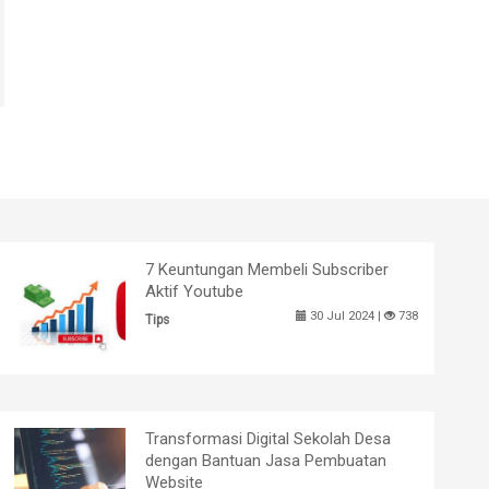
7 Keuntungan Membeli Subscriber
Aktif Youtube
30 Jul 2024 |
738
Tips
Transformasi Digital Sekolah Desa
dengan Bantuan Jasa Pembuatan
Website