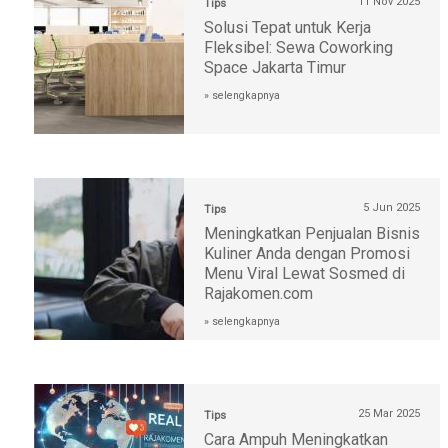
11 Nov 2025
Tips
Solusi Tepat untuk Kerja
Fleksibel: Sewa Coworking
Space Jakarta Timur
» selengkapnya
5 Jun 2025
Tips
Meningkatkan Penjualan Bisnis
Kuliner Anda dengan Promosi
Menu Viral Lewat Sosmed di
Rajakomen.com
» selengkapnya
25 Mar 2025
Tips
Cara Ampuh Meningkatkan