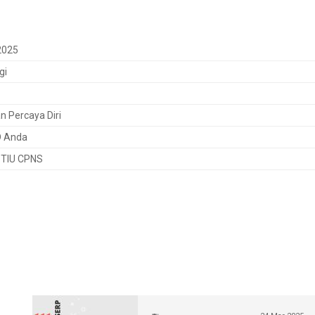
2025
gi
 Percaya Diri
D Anda
 TIU CPNS