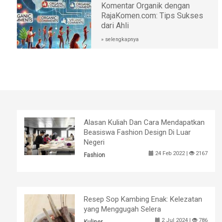
Komentar Organik dengan
RajaKomen.com: Tips Sukses
dari Ahli
» selengkapnya
Alasan Kuliah Dan Cara Mendapatkan
Beasiswa Fashion Design Di Luar
Negeri
24 Feb 2022 |
2167
Fashion
Resep Sop Kambing Enak: Kelezatan
yang Menggugah Selera
2 Jul 2024 |
786