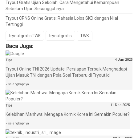
Tryout Gratis Ujian Sekolah: Cara Mengetahui Kemampuan
Sebelum Ujian Sesungguhnya
Tryout CPNS Online Gratis: Rahasia Lolos SKD dengan Nilai
Tertinggi
tryoutgratisTWK
tryoutgratis
TWK
Baca Juga:
4 Jun 2025
Tips
Tryout Online TNI 2026 Update: Persiapan Terbaik Menghadapi
Ujian Masuk TNI dengan Pola Soal Terbaru di Tryout.id
» selengkapnya
11 Des 2025
Tips
Kelebihan Manhwa: Mengapa Komik Korea Ini Semakin Populer?
» selengkapnya