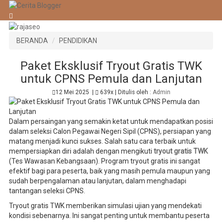
BERANDA
PENDIDIKAN
Paket Eksklusif Tryout Gratis TWK
untuk CPNS Pemula dan Lanjutan
12 Mei 2025
|
639x
| Ditulis oleh :
Admin
Dalam persaingan yang semakin ketat untuk mendapatkan posisi
dalam seleksi Calon Pegawai Negeri Sipil (CPNS), persiapan yang
matang menjadi kunci sukses. Salah satu cara terbaik untuk
mempersiapkan diri adalah dengan mengikuti
tryout gratis TWK
(Tes Wawasan Kebangsaan). Program tryout gratis ini sangat
efektif bagi para peserta, baik yang masih pemula maupun yang
sudah berpengalaman atau lanjutan, dalam menghadapi
tantangan seleksi CPNS.
Tryout gratis TWK memberikan simulasi ujian yang mendekati
kondisi sebenarnya. Ini sangat penting untuk membantu peserta