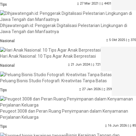
27 Mar 2021 |
4401
Tips
Dlhjawatengah.id: Penggerak Digitalisasi Pelestarian Lingkungan di
Jawa Tengah dan Manfaatnya
5 Okt 2025 |
370
Nasional
Hari Anak Nasional: 10 Tips Agar Anak Berprestasi
21 Jun 2024 |
721
Nasional
Peluang Bisnis Studio Fotografi: Kreativitas Tanpa Batas
27 Jan 2026 |
259
Tips
Peugeot 3008 dan Peran Ruang Penyimpanan dalam Kenyamanan
Perjalanan Keluarga
16 Jun 2026 |
85
Tips
Bisnis Kerajinan Tangan dan