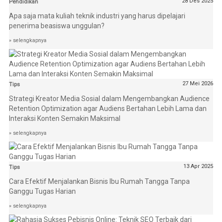
28 Des 2025
Pendidikan
Apa saja mata kuliah teknik industri yang harus dipelajari
penerima beasiswa unggulan?
» selengkapnya
27 Mei 2026
Tips
Strategi Kreator Media Sosial dalam Mengembangkan Audience
Retention Optimization agar Audiens Bertahan Lebih Lama dan
Interaksi Konten Semakin Maksimal
» selengkapnya
13 Apr 2025
Tips
Cara Efektif Menjalankan Bisnis Ibu Rumah Tangga Tanpa
Ganggu Tugas Harian
» selengkapnya