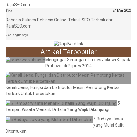
24 Mar 2025
Tips
Rahasia Sukses Pebisnis Online: Teknik SEO Terbaik dari
RajaSEO.com
» selengkapnya
Artikel Terpopuler
Mengingat Serangan Timses Jokowi Kepada
Prabowo di Pilpres 2014
Kenali Jenis, Fungsi dan Distributor Mesin Pemotong Kertas
Terbaik Untuk Percetakan
5
Tempat Wisata Menarik Di Italia Yang Wajib Dikunjungi
5 Budaya Jawa
yang Mulai Sulit
Ditemukan