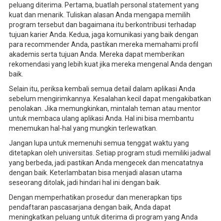
peluang diterima. Pertama, buatlah personal statement yang
kuat dan menarik. Tuliskan alasan Anda mengapa memilih
program tersebut dan bagaimana itu berkontribusi terhadap
tujuan karier Anda. Kedua, jaga komunikasi yang baik dengan
para recommender Anda, pastikan mereka memahami profil
akademis serta tujuan Anda. Mereka dapat memberikan
rekomendasi yang lebih kuat jika mereka mengenal Anda dengan
baik.
Selain itu, periksa kembali semua detail dalam aplikasi Anda
sebelum mengirimkannya. Kesalahan kecil dapat mengakibatkan
penolakan. Jika memungkinkan, mintalah teman atau mentor
untuk membaca ulang aplikasi Anda. Hal ini bisa membantu
menemukan hal-hal yang mungkin terlewatkan.
Jangan lupa untuk memenuhi semua tenggat waktu yang
ditetapkan oleh universitas. Setiap program studi memiliki jadwal
yang berbeda, jadi pastikan Anda mengecek dan mencatatnya
dengan baik. Keterlambatan bisa menjadi alasan utama
seseorang ditolak, jadi hindari hal ini dengan baik.
Dengan memperhatikan prosedur dan menerapkan tips
pendaftaran pascasarjana dengan baik, Anda dapat
meningkatkan peluang untuk diterima di program yang Anda