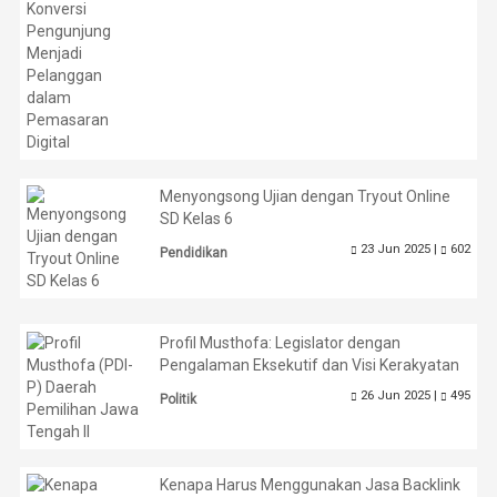
Menyongsong Ujian dengan Tryout Online
SD Kelas 6
23 Jun 2025 |
602
Pendidikan
Profil Musthofa: Legislator dengan
Pengalaman Eksekutif dan Visi Kerakyatan
26 Jun 2025 |
495
Politik
Kenapa Harus Menggunakan Jasa Backlink