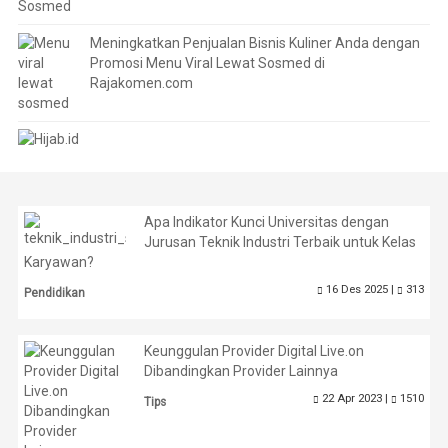
Meningkatkan Penjualan Bisnis Kuliner Anda dengan
Promosi Menu Viral Lewat Sosmed di
Rajakomen.com
Apa Indikator Kunci Universitas dengan
Jurusan Teknik Industri Terbaik untuk Kelas
Karyawan?
16 Des 2025 |
313
Pendidikan
Keunggulan Provider Digital Live.on
Dibandingkan Provider Lainnya
22 Apr 2023 |
1510
Tips