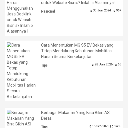
untuk Website Bisnis? Inilah 5 Alasannya !
30 Jun 2024 |
967
Nasional
Cara Menentukan MG S5 EV Bekas yang
Tetap Mendukung Kebutuhan Mobilitas
Harian Secara Berkelanjutan
28 Jun 2026 |
63
Tips
Berbagai Makanan Yang Bisa Bikin ASI
Deras
16 Sep 2020 |
2485
Tips