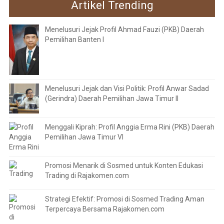
Artikel Trending
Menelusuri Jejak Profil Ahmad Fauzi (PKB) Daerah
Pemilihan Banten I
Menelusuri Jejak dan Visi Politik: Profil Anwar Sadad
(Gerindra) Daerah Pemilihan Jawa Timur II
Menggali Kiprah: Profil Anggia Erma Rini (PKB) Daerah
Pemilihan Jawa Timur VI
Promosi Menarik di Sosmed untuk Konten Edukasi
Trading di Rajakomen.com
Strategi Efektif: Promosi di Sosmed Trading Aman
Terpercaya Bersama Rajakomen.com