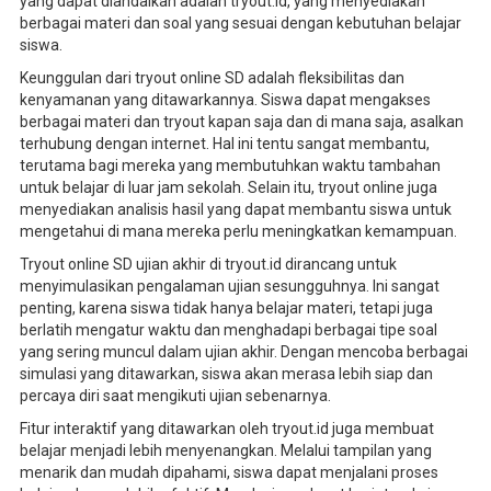
yang dapat diandalkan adalah tryout.id, yang menyediakan
berbagai materi dan soal yang sesuai dengan kebutuhan belajar
siswa.
Keunggulan dari tryout online SD adalah fleksibilitas dan
kenyamanan yang ditawarkannya. Siswa dapat mengakses
berbagai materi dan tryout kapan saja dan di mana saja, asalkan
terhubung dengan internet. Hal ini tentu sangat membantu,
terutama bagi mereka yang membutuhkan waktu tambahan
untuk belajar di luar jam sekolah. Selain itu, tryout online juga
menyediakan analisis hasil yang dapat membantu siswa untuk
mengetahui di mana mereka perlu meningkatkan kemampuan.
Tryout online SD ujian akhir di tryout.id dirancang untuk
menyimulasikan pengalaman ujian sesungguhnya. Ini sangat
penting, karena siswa tidak hanya belajar materi, tetapi juga
berlatih mengatur waktu dan menghadapi berbagai tipe soal
yang sering muncul dalam ujian akhir. Dengan mencoba berbagai
simulasi yang ditawarkan, siswa akan merasa lebih siap dan
percaya diri saat mengikuti ujian sebenarnya.
Fitur interaktif yang ditawarkan oleh tryout.id juga membuat
belajar menjadi lebih menyenangkan. Melalui tampilan yang
menarik dan mudah dipahami, siswa dapat menjalani proses