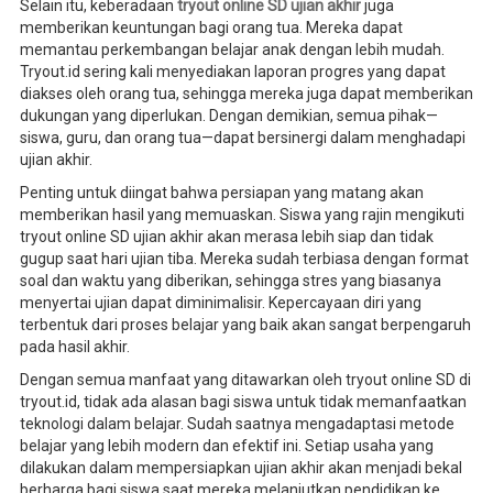
Selain itu, keberadaan
tryout online SD ujian akhir
juga
memberikan keuntungan bagi orang tua. Mereka dapat
memantau perkembangan belajar anak dengan lebih mudah.
Tryout.id sering kali menyediakan laporan progres yang dapat
diakses oleh orang tua, sehingga mereka juga dapat memberikan
dukungan yang diperlukan. Dengan demikian, semua pihak—
siswa, guru, dan orang tua—dapat bersinergi dalam menghadapi
ujian akhir.
Penting untuk diingat bahwa persiapan yang matang akan
memberikan hasil yang memuaskan. Siswa yang rajin mengikuti
tryout online SD ujian akhir akan merasa lebih siap dan tidak
gugup saat hari ujian tiba. Mereka sudah terbiasa dengan format
soal dan waktu yang diberikan, sehingga stres yang biasanya
menyertai ujian dapat diminimalisir. Kepercayaan diri yang
terbentuk dari proses belajar yang baik akan sangat berpengaruh
pada hasil akhir.
Dengan semua manfaat yang ditawarkan oleh tryout online SD di
tryout.id, tidak ada alasan bagi siswa untuk tidak memanfaatkan
teknologi dalam belajar. Sudah saatnya mengadaptasi metode
belajar yang lebih modern dan efektif ini. Setiap usaha yang
dilakukan dalam mempersiapkan ujian akhir akan menjadi bekal
berharga bagi siswa saat mereka melanjutkan pendidikan ke