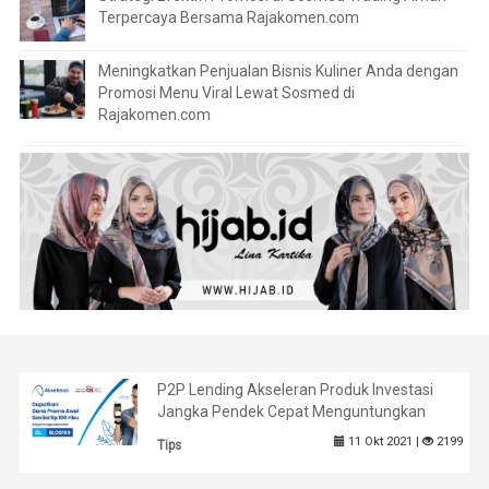
Terpercaya Bersama Rajakomen.com
Meningkatkan Penjualan Bisnis Kuliner Anda dengan
Promosi Menu Viral Lewat Sosmed di
Rajakomen.com
P2P Lending Akseleran Produk Investasi
Jangka Pendek Cepat Menguntungkan
11 Okt 2021 |
2199
Tips