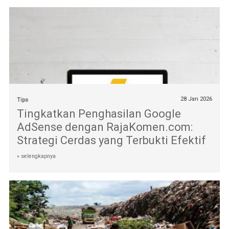
28 Jan 2026
Tips
Tingkatkan Penghasilan Google
AdSense dengan RajaKomen.com:
Strategi Cerdas yang Terbukti Efektif
» selengkapnya