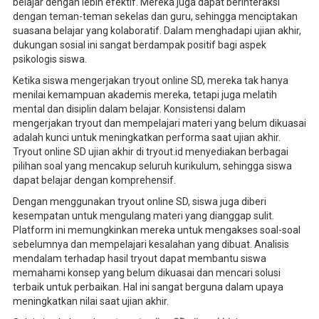
belajar dengan lebih efektif. Mereka juga dapat berinteraksi
dengan teman-teman sekelas dan guru, sehingga menciptakan
suasana belajar yang kolaboratif. Dalam menghadapi ujian akhir,
dukungan sosial ini sangat berdampak positif bagi aspek
psikologis siswa.
Ketika siswa mengerjakan tryout online SD, mereka tak hanya
menilai kemampuan akademis mereka, tetapi juga melatih
mental dan disiplin dalam belajar. Konsistensi dalam
mengerjakan tryout dan mempelajari materi yang belum dikuasai
adalah kunci untuk meningkatkan performa saat ujian akhir.
Tryout online SD ujian akhir di tryout.id menyediakan berbagai
pilihan soal yang mencakup seluruh kurikulum, sehingga siswa
dapat belajar dengan komprehensif.
Dengan menggunakan tryout online SD, siswa juga diberi
kesempatan untuk mengulang materi yang dianggap sulit.
Platform ini memungkinkan mereka untuk mengakses soal-soal
sebelumnya dan mempelajari kesalahan yang dibuat. Analisis
mendalam terhadap hasil tryout dapat membantu siswa
memahami konsep yang belum dikuasai dan mencari solusi
terbaik untuk perbaikan. Hal ini sangat berguna dalam upaya
meningkatkan nilai saat ujian akhir.