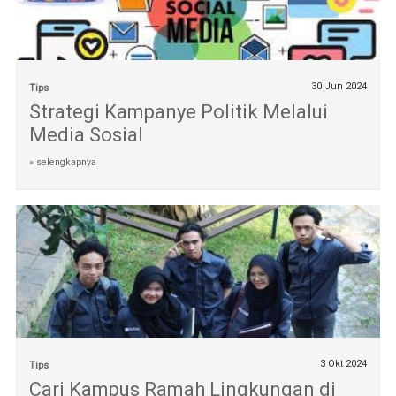
30 Jun 2024
Tips
Strategi Kampanye Politik Melalui
Media Sosial
» selengkapnya
3 Okt 2024
Tips
Cari Kampus Ramah Lingkungan di