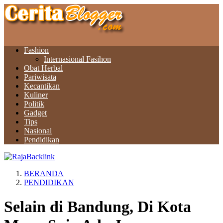
Fashion
Internasional Fasihon
Obat Herbal
Pariwisata
Kecantikan
Kuliner
Politik
Gadget
Tips
Nasional
Pendidikan
BERANDA
PENDIDIKAN
Selain di Bandung, Di Kota