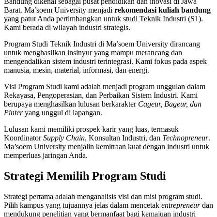
Bandung dikenal sebagai pusat pendidikan dan inovasi di Jawa
Barat. Ma’soem University menjadi
rekomendasi kuliah bandung
yang patut Anda pertimbangkan untuk studi Teknik Industri (S1).
Kami berada di wilayah industri strategis.
Program Studi Teknik Industri di Ma’soem University dirancang
untuk menghasilkan insinyur yang mampu merancang dan
mengendalikan sistem industri terintegrasi. Kami fokus pada aspek
manusia, mesin, material, informasi, dan energi.
Visi Program Studi kami adalah menjadi program unggulan dalam
Rekayasa, Pengoperasian, dan Perbaikan Sistem Industri. Kami
berupaya menghasilkan lulusan berkarakter
Cageur, Bageur, dan
Pinter
yang unggul di lapangan.
Lulusan kami memiliki prospek karir yang luas, termasuk
Koordinator
Supply Chain
, Konsultan Industri, dan
Technopreneur
.
Ma’soem University menjalin kemitraan kuat dengan industri untuk
memperluas jaringan Anda.
Strategi Memilih Program Studi
Strategi pertama adalah menganalisis visi dan misi program studi.
Pilih kampus yang tujuannya jelas dalam mencetak
entrepreneur
dan
mendukung penelitian yang bermanfaat bagi kemajuan industri