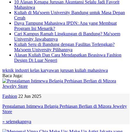
10 Alasan Kenapa Jurusan Akuntansi Selalu Jadi Favorit
Mahasiswa
Kuliah di Ma'soem University Bandung untuk Masa Depan
Cerah
Daya Tampung Mahasiswa IPDN: Apa yang Membuat
Program Ini Menarik?
Cari Kampus Ramah Lingkungan di Bandung? Ma'soem
University Jawabannya
Kuliah Seru di Bandung dengan Fasilitas Terlengkap?
Ma'soem University Pilihannya
Alasan Kuliah Dan Cara Mendapatkan Beasiswa Fashion
Design Di Luar Negeri
teknik industri
kelas karyawan
jurusan
kuliah
mahasiswa
Baca Juga:
Fashion
22 Jun 2025
Pengalaman Istimewa Belanja Perhiasan Berlian di Mizora Jewelry
Store
» selengkapnya