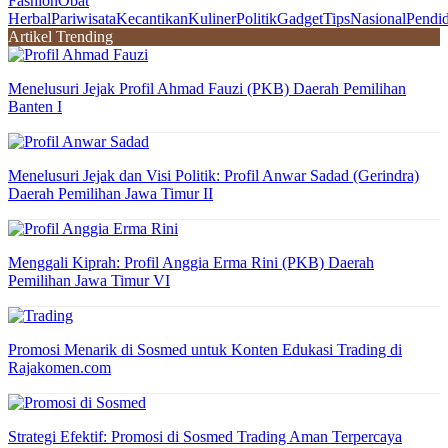
Fashion
Obat
Herbal
Pariwisata
Kecantikan
Kuliner
Politik
Gadget
Tips
Nasional
Pendi
Artikel Trending
Menelusuri Jejak Profil Ahmad Fauzi (PKB) Daerah Pemilihan
Banten I
Menelusuri Jejak dan Visi Politik: Profil Anwar Sadad (Gerindra)
Daerah Pemilihan Jawa Timur II
Menggali Kiprah: Profil Anggia Erma Rini (PKB) Daerah
Pemilihan Jawa Timur VI
Promosi Menarik di Sosmed untuk Konten Edukasi Trading di
Rajakomen.com
Strategi Efektif: Promosi di Sosmed Trading Aman Terpercaya