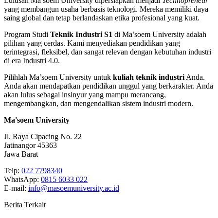
Lulusan Ma’soem University dipersiapkan menjadi
Technopreneur
yang membangun usaha berbasis teknologi. Mereka memiliki daya
saing global dan tetap berlandaskan etika profesional yang kuat.
Program Studi
Teknik Industri S1
di Ma’soem University adalah
pilihan yang cerdas. Kami menyediakan pendidikan yang
terintegrasi, fleksibel, dan sangat relevan dengan kebutuhan industri
di era Industri 4.0.
Pilihlah Ma’soem University untuk
kuliah teknik industri
Anda.
Anda akan mendapatkan pendidikan unggul yang berkarakter. Anda
akan lulus sebagai insinyur yang mampu merancang,
mengembangkan, dan mengendalikan sistem industri modern.
Ma'soem University
Jl. Raya Cipacing No. 22
Jatinangor 45363
Jawa Barat
Telp:
022 7798340
WhatsApp:
0815 6033 022
E-mail:
info@masoemuniversity.ac.id
Berita Terkait