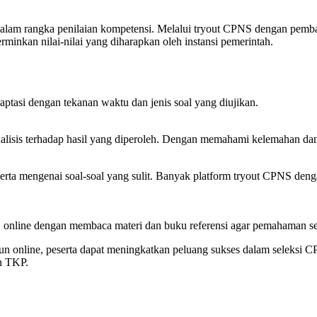
dalam rangka penilaian kompetensi. Melalui tryout CPNS dengan pemba
inkan nilai-nilai yang diharapkan oleh instansi pemerintah.
tasi dengan tekanan waktu dan jenis soal yang diujikan.
lisis terhadap hasil yang diperoleh. Dengan memahami kelemahan dan 
rta mengenai soal-soal yang sulit. Banyak platform tryout CPNS den
S online dengan membaca materi dan buku referensi agar pemahaman 
nline, peserta dapat meningkatkan peluang sukses dalam seleksi CP
n TKP.