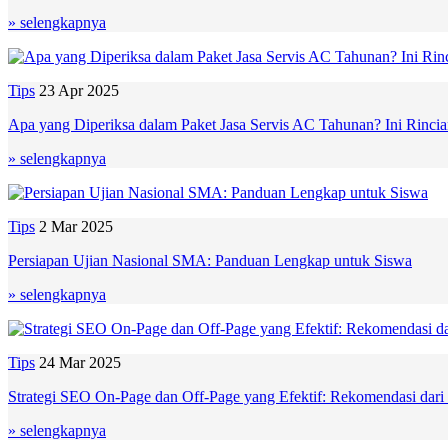
» selengkapnya
Tips
23 Apr 2025
Apa yang Diperiksa dalam Paket Jasa Servis AC Tahunan? Ini Rinci
» selengkapnya
Tips
2 Mar 2025
Persiapan Ujian Nasional SMA: Panduan Lengkap untuk Siswa
» selengkapnya
Tips
24 Mar 2025
Strategi SEO On-Page dan Off-Page yang Efektif: Rekomendasi da
» selengkapnya