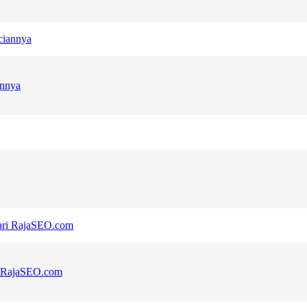
annya
ri RajaSEO.com