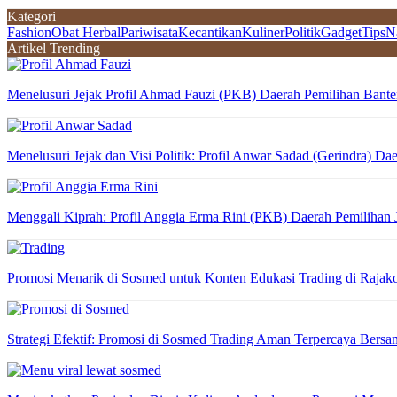
Kategori
Fashion
Obat Herbal
Pariwisata
Kecantikan
Kuliner
Politik
Gadget
Tips
N
Artikel Trending
Menelusuri Jejak Profil Ahmad Fauzi (PKB) Daerah Pemilihan Bante
Menelusuri Jejak dan Visi Politik: Profil Anwar Sadad (Gerindra) Da
Menggali Kiprah: Profil Anggia Erma Rini (PKB) Daerah Pemilihan
Promosi Menarik di Sosmed untuk Konten Edukasi Trading di Raja
Strategi Efektif: Promosi di Sosmed Trading Aman Terpercaya Ber