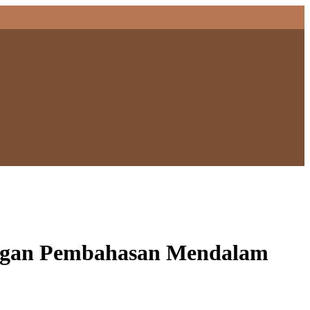
engan Pembahasan Mendalam