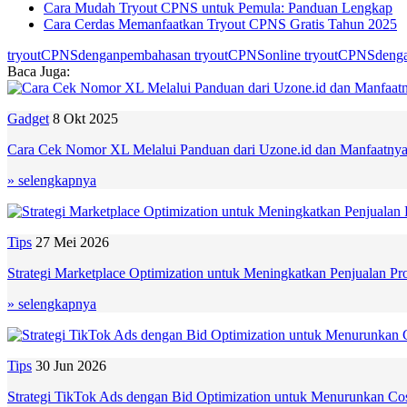
Cara Mudah Tryout CPNS untuk Pemula: Panduan Lengkap
Cara Cerdas Memanfaatkan Tryout CPNS Gratis Tahun 2025
tryoutCPNSdenganpembahasan
tryoutCPNSonline
tryoutCPNSdenga
Baca Juga:
Gadget
8 Okt 2025
Cara Cek Nomor XL Melalui Panduan dari Uzone.id dan Manfaatnya
» selengkapnya
Tips
27 Mei 2026
Strategi Marketplace Optimization untuk Meningkatkan Penjualan Pr
» selengkapnya
Tips
30 Jun 2026
Strategi TikTok Ads dengan Bid Optimization untuk Menurunkan Cos