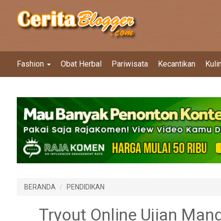
Fashion
Obat Herbal
Pariwisata
Kecantikan
Kuli
BERANDA
PENDIDIKAN
Tryout Online Ujian Mand