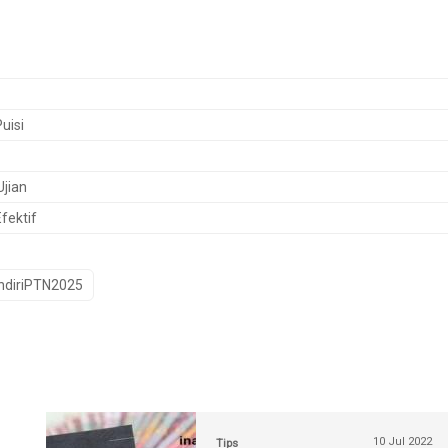
uisi
jian
fektif
ndiriPTN2025
10 Jul 2022
Tips