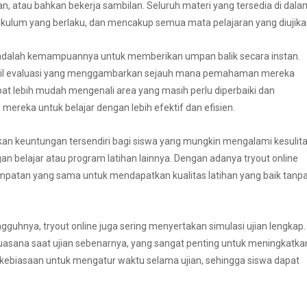
han, atau bahkan bekerja sambilan. Seluruh materi yang tersedia di dala
rikulum yang berlaku, dan mencakup semua mata pelajaran yang diujika
25 adalah kemampuannya untuk memberikan umpan balik secara instan.
 hasil evaluasi yang menggambarkan sejauh mana pemahaman mereka
pat lebih mudah mengenali area yang masih perlu diperbaiki dan
reka untuk belajar dengan lebih efektif dan efisien.
akan keuntungan tersendiri bagi siswa yang mungkin mengalami kesulit
an belajar atau program latihan lainnya. Dengan adanya tryout online
empatan yang sama untuk mendapatkan kualitas latihan yang baik tanp
hnya, tryout online juga sering menyertakan simulasi ujian lengkap.
asana saat ujian sebenarnya, yang sangat penting untuk meningkatka
n kebiasaan untuk mengatur waktu selama ujian, sehingga siswa dapat