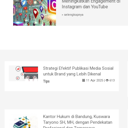
Meningkatkan Engagement di
Instagram dan YouTube
» selengkapnya
Strategi Efektif Publikasi Media Sosial
untuk Brand yang Lebih Dikenal
11 Apr 2025 |
613
Tips
Kantor Hukum di Bandung, Kuswara
Taryono SH, MH, dengan Pendekatan