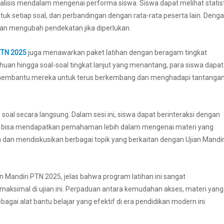
 analisis mendalam mengenai performa siswa. Siswa dapat melihat statis
tuk setiap soal, dan perbandingan dengan rata-rata peserta lain. Deng
 dan mengubah pendekatan jika diperlukan.
 PTN 2025
juga menawarkan paket latihan dengan beragam tingkat
huan hingga soal-soal tingkat lanjut yang menantang, para siswa dapat
 membantu mereka untuk terus berkembang dan menghadapi tantanga
al secara langsung. Dalam sesi ini, siswa dapat berinteraksi dengan
a bisa mendapatkan pemahaman lebih dalam mengenai materi yang
a dan mendiskusikan berbagai topik yang berkaitan dengan Ujian Mandir
n Mandiri PTN 2025, jelas bahwa program latihan ini sangat
 maksimal di ujian ini. Perpaduan antara kemudahan akses, materi yang
agai alat bantu belajar yang efektif di era pendidikan modern ini.