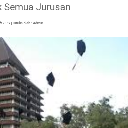
uk Semua Jurusan
786x
| Ditulis oleh :
Admin