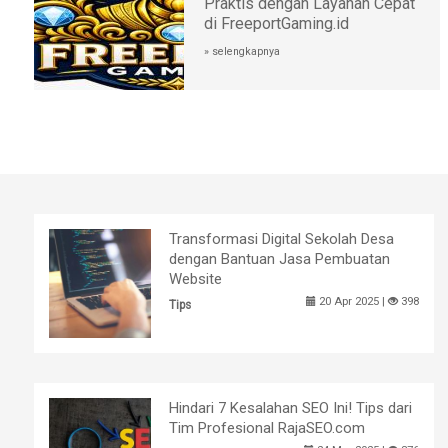
Praktis dengan Layanan Cepat
di FreeportGaming.id
» selengkapnya
Transformasi Digital Sekolah Desa
dengan Bantuan Jasa Pembuatan
Website
20 Apr 2025 |
398
Tips
Hindari 7 Kesalahan SEO Ini! Tips dari
Tim Profesional RajaSEO.com