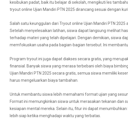
kesibukan padat, baik itu belajar di sekolah, mengikuti les tamba
tryout online Ujian Mandiri PTN 2025 dirancang sesuai dengan ku
Salah satu keunggulan dari Tryout online Ujian Mandiri PTN 20
Setelah menyelesaikan latihan, siswa dapat langsung melihat
terhadap materi yang telah dipelajari. Dengan demikian, siswa da
memfokuskan usaha pada bagian-bagian tersebut. Ini membantu me
Program tryout ini juga dapat diakses secara gratis, yang merup
finansial. Banyak siswa yang merasa terbebani oleh biaya bimbing
Ujian Mandiri PTN 2025 secara gratis, semua siswa memiliki kes
harus mengeluarkan biaya tambahan.
Untuk membantu siswa lebih memahami format ujian yang sesunggu
Format ini memungkinkan siswa untuk merasakan tekanan dan su
kesiapan mental mereka. Selain itu, fitur ini dapat menumbuhka
lebih siap ketika menghadapi waktu yang terbatas.