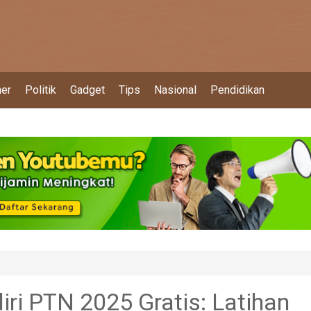
ner
Politik
Gadget
Tips
Nasional
Pendidikan
iri PTN 2025 Gratis: Latihan