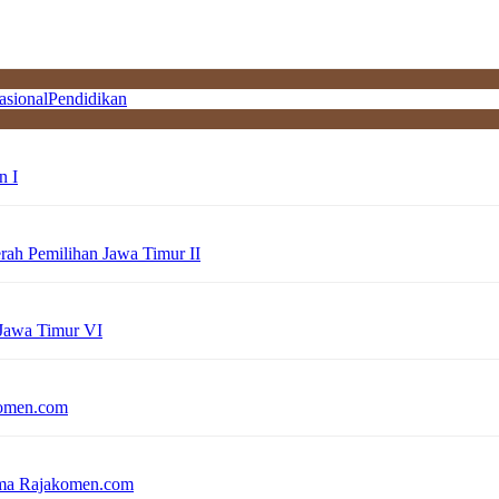
asional
Pendidikan
n I
erah Pemilihan Jawa Timur II
 Jawa Timur VI
komen.com
sama Rajakomen.com