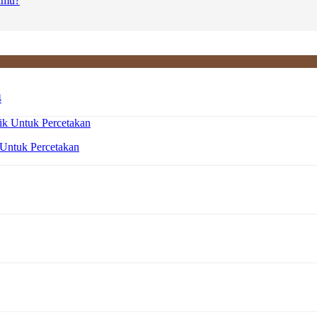
amu?
4
 Untuk Percetakan