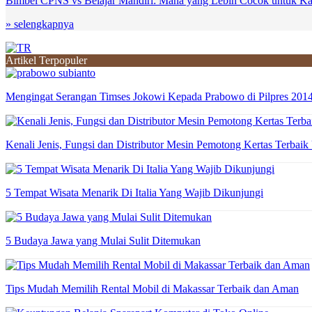
Bimbel CPNS vs Belajar Mandiri: Mana yang Lebih Cocok untuk K
» selengkapnya
Artikel Terpopuler
Mengingat Serangan Timses Jokowi Kepada Prabowo di Pilpres 201
Kenali Jenis, Fungsi dan Distributor Mesin Pemotong Kertas Terbaik
5 Tempat Wisata Menarik Di Italia Yang Wajib Dikunjungi
5 Budaya Jawa yang Mulai Sulit Ditemukan
Tips Mudah Memilih Rental Mobil di Makassar Terbaik dan Aman