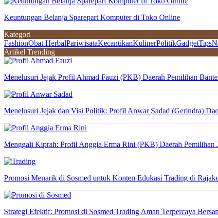
Keuntungan Belanja Sparepart Komputer di Toko Online
Kategori
Fashion
Obat Herbal
Pariwisata
Kecantikan
Kuliner
Politik
Gadget
Tips
N
Artikel Trending
Menelusuri Jejak Profil Ahmad Fauzi (PKB) Daerah Pemilihan Bante
Menelusuri Jejak dan Visi Politik: Profil Anwar Sadad (Gerindra) Da
Menggali Kiprah: Profil Anggia Erma Rini (PKB) Daerah Pemilihan
Promosi Menarik di Sosmed untuk Konten Edukasi Trading di Raja
Strategi Efektif: Promosi di Sosmed Trading Aman Terpercaya Ber