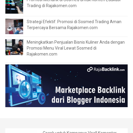
Trading di Rajakomen.com
Strategi Efektif: Promosi di Sosmed Trading Aman
Terpercaya Bersama Rajakomen.com
Meningkatkan Penjualan Bisnis Kuliner Anda dengan
Promosi Menu Viral Lewat Sosmed di
Rajakomen.com