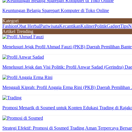
Keuntungan Belanja Sparepart Komputer di Toko Online
Kategori
Fashion
Obat Herbal
Pariwisata
Kecantikan
Kuliner
Politik
Gadget
Tips
N
Artikel Trending
Menelusuri Jejak Profil Ahmad Fauzi (PKB) Daerah Pemilihan Bante
Menelusuri Jejak dan Visi Politik: Profil Anwar Sadad (Gerindra) Da
Menggali Kiprah: Profil Anggia Erma Rini (PKB) Daerah Pemilihan
Promosi Menarik di Sosmed untuk Konten Edukasi Trading di Raja
Strategi Efektif: Promosi di Sosmed Trading Aman Terpercaya Ber