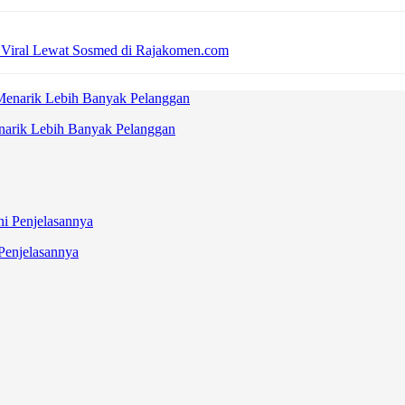
 Viral Lewat Sosmed di Rajakomen.com
narik Lebih Banyak Pelanggan
Penjelasannya