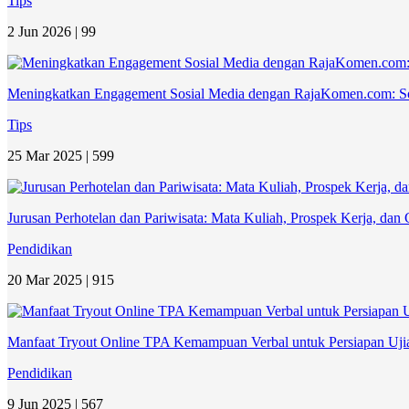
Tips
2 Jun 2026 |
99
Meningkatkan Engagement Sosial Media dengan RajaKomen.com: So
Tips
25 Mar 2025 |
599
Jurusan Perhotelan dan Pariwisata: Mata Kuliah, Prospek Kerja, dan 
Pendidikan
20 Mar 2025 |
915
Manfaat Tryout Online TPA Kemampuan Verbal untuk Persiapan Uji
Pendidikan
9 Jun 2025 |
567