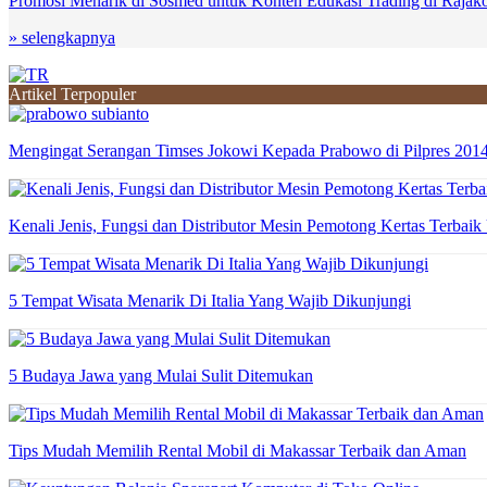
Promosi Menarik di Sosmed untuk Konten Edukasi Trading di Raja
» selengkapnya
Artikel Terpopuler
Mengingat Serangan Timses Jokowi Kepada Prabowo di Pilpres 201
Kenali Jenis, Fungsi dan Distributor Mesin Pemotong Kertas Terbaik
5 Tempat Wisata Menarik Di Italia Yang Wajib Dikunjungi
5 Budaya Jawa yang Mulai Sulit Ditemukan
Tips Mudah Memilih Rental Mobil di Makassar Terbaik dan Aman