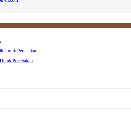
komen.com
4
 Untuk Percetakan