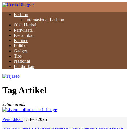
Fashion
Internasional Fasihon
Obat Herbal
Pariwisata
Kecantikan
Kuliner
Politik
Gadget
Tips
Nasional
Pendidikan
Tag Artikel
kuliah gratis
Pendidikan
13 Feb 2026