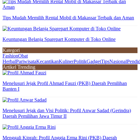
Tips Mudah Memilih Rental Mobil di Makassar Terbaik dan Aman
Keuntungan Belanja Sparepart Komputer di Toko Online
Kategori
Fashion
Obat
Herbal
Pariwisata
Kecantikan
Kuliner
Politik
Gadget
Tips
Nasional
Pendi
Artikel Trending
Menelusuri Jejak Profil Ahmad Fauzi (PKB) Daerah Pemilihan
Banten I
Menelusuri Jejak dan Visi Politik: Profil Anwar Sadad (Gerindra)
Daerah Pemilihan Jawa Timur II
Menggali Kiprah: Profil Anggia Erma Rini (PKB) Daerah