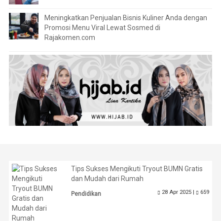
Meningkatkan Penjualan Bisnis Kuliner Anda dengan
Promosi Menu Viral Lewat Sosmed di
Rajakomen.com
Tips Sukses Mengikuti Tryout BUMN Gratis
dan Mudah dari Rumah
28 Apr 2025 |
659
Pendidikan