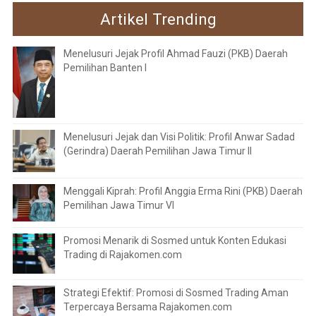
Artikel Trending
Menelusuri Jejak Profil Ahmad Fauzi (PKB) Daerah
Pemilihan Banten I
Menelusuri Jejak dan Visi Politik: Profil Anwar Sadad
(Gerindra) Daerah Pemilihan Jawa Timur II
Menggali Kiprah: Profil Anggia Erma Rini (PKB) Daerah
Pemilihan Jawa Timur VI
Promosi Menarik di Sosmed untuk Konten Edukasi
Trading di Rajakomen.com
Strategi Efektif: Promosi di Sosmed Trading Aman
Terpercaya Bersama Rajakomen.com