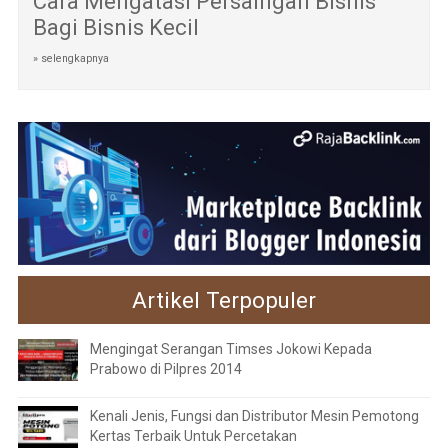
Cara Mengatasi Persaingan Bisnis
Bagi Bisnis Kecil
» selengkapnya
Artikel Terpopuler
Mengingat Serangan Timses Jokowi Kepada
Prabowo di Pilpres 2014
Kenali Jenis, Fungsi dan Distributor Mesin Pemotong
Kertas Terbaik Untuk Percetakan