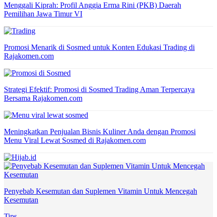
Menggali Kiprah: Profil Anggia Erma Rini (PKB) Daerah
Pemilihan Jawa Timur VI
Promosi Menarik di Sosmed untuk Konten Edukasi Trading di
Rajakomen.com
Strategi Efektif: Promosi di Sosmed Trading Aman Terpercaya
Bersama Rajakomen.com
Meningkatkan Penjualan Bisnis Kuliner Anda dengan Promosi
Menu Viral Lewat Sosmed di Rajakomen.com
Penyebab Kesemutan dan Suplemen Vitamin Untuk Mencegah
Kesemutan
Tips