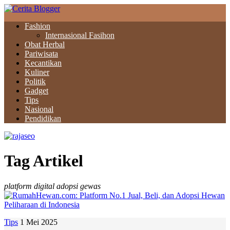
Fashion
Internasional Fasihon
Obat Herbal
Pariwisata
Kecantikan
Kuliner
Politik
Gadget
Tips
Nasional
Pendidikan
Tag Artikel
platform digital adopsi gewas
Tips
1 Mei 2025