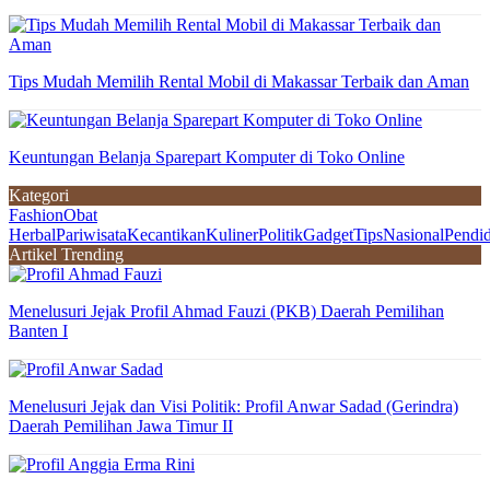
Tips Mudah Memilih Rental Mobil di Makassar Terbaik dan Aman
Keuntungan Belanja Sparepart Komputer di Toko Online
Kategori
Fashion
Obat
Herbal
Pariwisata
Kecantikan
Kuliner
Politik
Gadget
Tips
Nasional
Pendi
Artikel Trending
Menelusuri Jejak Profil Ahmad Fauzi (PKB) Daerah Pemilihan
Banten I
Menelusuri Jejak dan Visi Politik: Profil Anwar Sadad (Gerindra)
Daerah Pemilihan Jawa Timur II