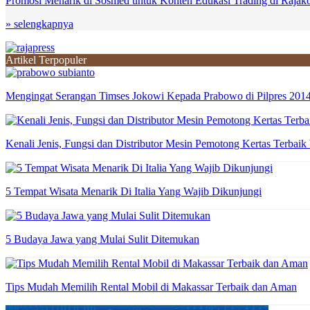
Promosi Menarik di Sosmed untuk Konten Edukasi Trading di Raja
» selengkapnya
Artikel Terpopuler
Mengingat Serangan Timses Jokowi Kepada Prabowo di Pilpres 201
Kenali Jenis, Fungsi dan Distributor Mesin Pemotong Kertas Terbaik
5 Tempat Wisata Menarik Di Italia Yang Wajib Dikunjungi
5 Budaya Jawa yang Mulai Sulit Ditemukan
Tips Mudah Memilih Rental Mobil di Makassar Terbaik dan Aman