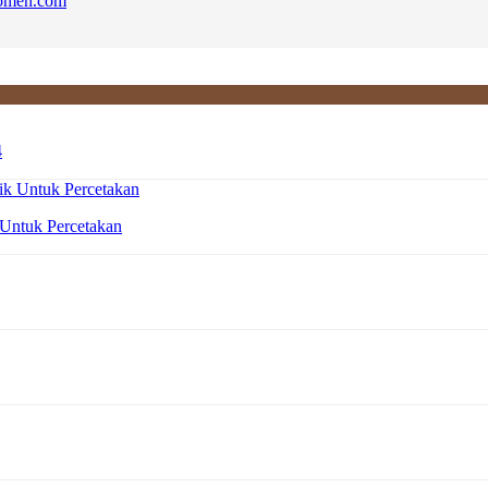
komen.com
4
 Untuk Percetakan