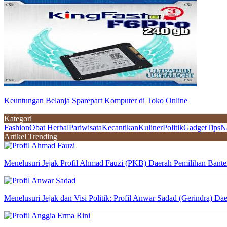
Keuntungan Belanja Sparepart Komputer di Toko Online
Kategori
Fashion
Obat Herbal
Pariwisata
Kecantikan
Kuliner
Politik
Gadget
Tips
N
Artikel Trending
Menelusuri Jejak Profil Ahmad Fauzi (PKB) Daerah Pemilihan Bante
Menelusuri Jejak dan Visi Politik: Profil Anwar Sadad (Gerindra) Da