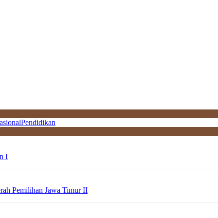
asional
Pendidikan
n I
erah Pemilihan Jawa Timur II