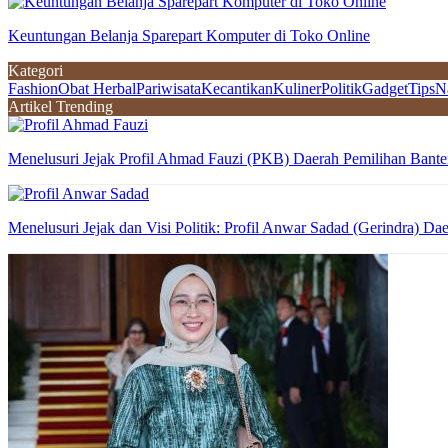
Keuntungan Belanja Sparepart Komputer di Toko Online
Kategori
Fashion
Obat Herbal
Pariwisata
Kecantikan
Kuliner
Politik
Gadget
Tips
N
Artikel Trending
Menelusuri Jejak Profil Ahmad Fauzi (PKB) Daerah Pemilihan Bante
Menelusuri Jejak dan Visi Politik: Profil Anwar Sadad (Gerindra) Da