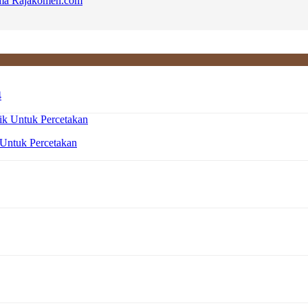
sama Rajakomen.com
4
 Untuk Percetakan