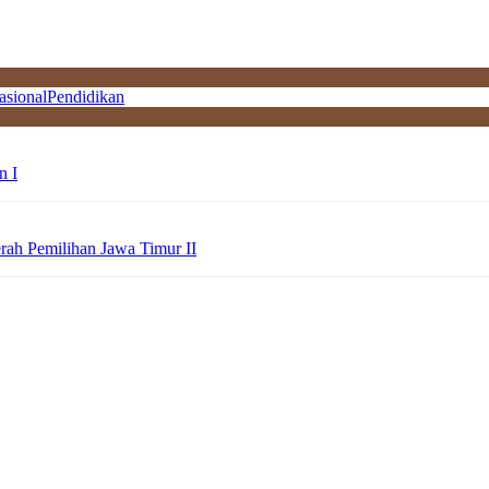
asional
Pendidikan
n I
erah Pemilihan Jawa Timur II