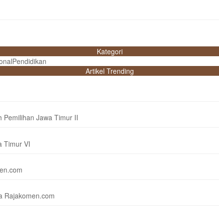
Kategori
onal
Pendidikan
Artikel Trending
h Pemilihan Jawa Timur II
a Timur VI
men.com
ama Rajakomen.com