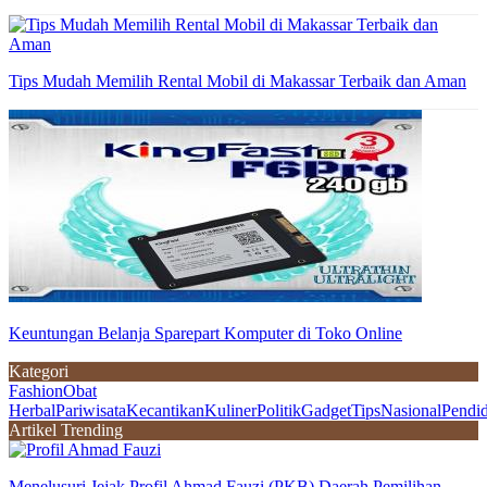
Tips Mudah Memilih Rental Mobil di Makassar Terbaik dan Aman
Keuntungan Belanja Sparepart Komputer di Toko Online
Kategori
Fashion
Obat
Herbal
Pariwisata
Kecantikan
Kuliner
Politik
Gadget
Tips
Nasional
Pendi
Artikel Trending
Menelusuri Jejak Profil Ahmad Fauzi (PKB) Daerah Pemilihan