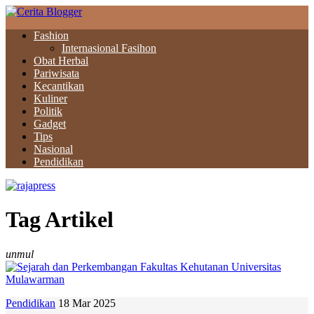
Fashion
Internasional Fasihon
Obat Herbal
Pariwisata
Kecantikan
Kuliner
Politik
Gadget
Tips
Nasional
Pendidikan
Tag Artikel
unmul
Pendidikan
18 Mar 2025