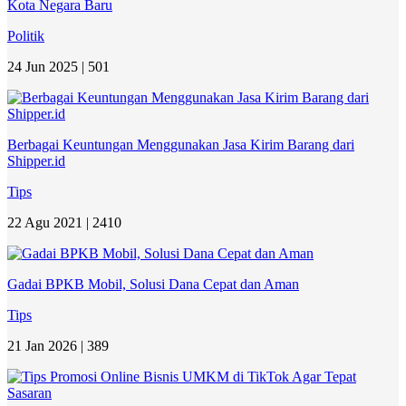
Kota Negara Baru
Politik
24 Jun 2025 |
501
Berbagai Keuntungan Menggunakan Jasa Kirim Barang dari
Shipper.id
Tips
22 Agu 2021 |
2410
Gadai BPKB Mobil, Solusi Dana Cepat dan Aman
Tips
21 Jan 2026 |
389