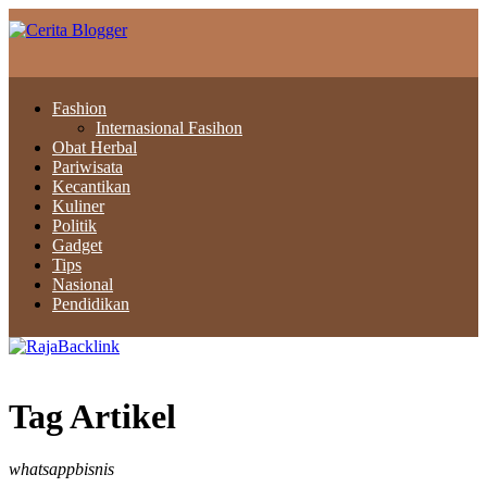
Fashion
Internasional Fasihon
Obat Herbal
Pariwisata
Kecantikan
Kuliner
Politik
Gadget
Tips
Nasional
Pendidikan
Tag Artikel
whatsappbisnis