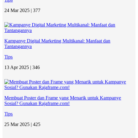
24 Mar 2025 |
377
Kampanye Digital Marketing Multikanal: Manfaat dan
Tantangannya
Tips
13 Apr 2025 |
346
Membuat Poster dan Frame yang Menarik untuk Kampanye
Sosial? Gunakan Rajaframe.com!
Tips
25 Mar 2025 |
425