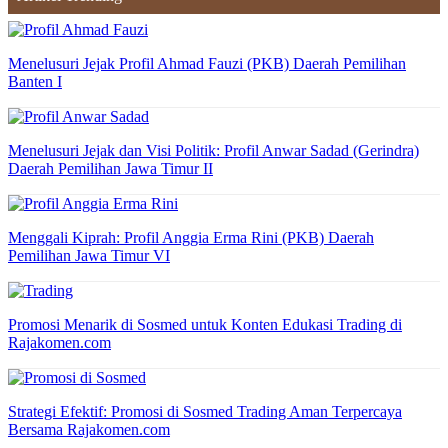
Menelusuri Jejak Profil Ahmad Fauzi (PKB) Daerah Pemilihan
Banten I
Menelusuri Jejak dan Visi Politik: Profil Anwar Sadad (Gerindra)
Daerah Pemilihan Jawa Timur II
Menggali Kiprah: Profil Anggia Erma Rini (PKB) Daerah
Pemilihan Jawa Timur VI
Promosi Menarik di Sosmed untuk Konten Edukasi Trading di
Rajakomen.com
Strategi Efektif: Promosi di Sosmed Trading Aman Terpercaya
Bersama Rajakomen.com