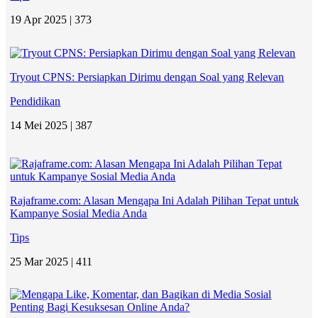
19 Apr 2025 |
373
Tryout CPNS: Persiapkan Dirimu dengan Soal yang Relevan
Pendidikan
14 Mei 2025 |
387
Rajaframe.com: Alasan Mengapa Ini Adalah Pilihan Tepat untuk
Kampanye Sosial Media Anda
Tips
25 Mar 2025 |
411