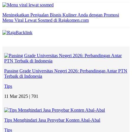
Meningkatkan Penjualan Bisnis Kuliner Anda dengan Promosi
Menu Viral Lewat Sosmed di Rajakomen.com
Passing Grade Universitas Negeri 2026: Perbandingan Antar PTN
Terbaik di Indonesia
Tips
11 Mar 2025 |
701
Tips Menghindari Jasa Penyebar Konten Abal-Abal
Tips