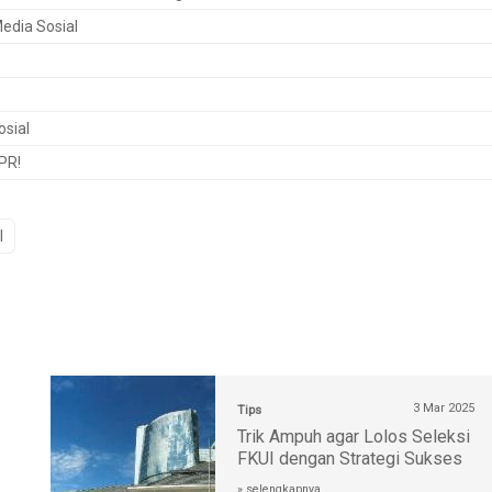
Media Sosial
osial
PR!
l
3 Mar 2025
Tips
Trik Ampuh agar Lolos Seleksi
FKUI dengan Strategi Sukses
» selengkapnya