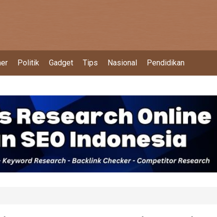
ner
Politik
Gadget
Tips
Nasional
Pendidikan