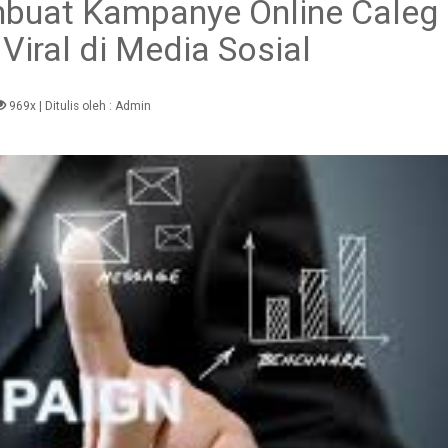
mbuat Kampanye Online Caleg
iral di Media Sosial
969x
| Ditulis oleh :
Admin