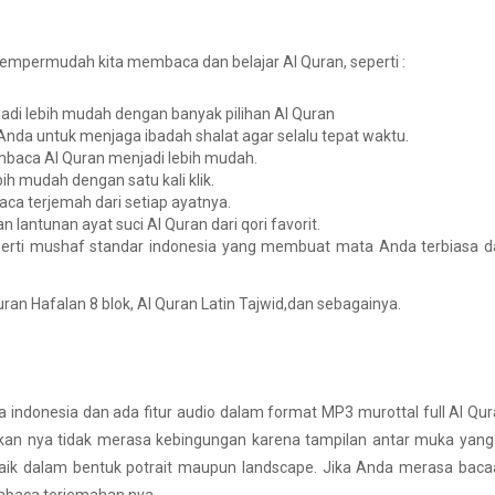
empermudah kita membaca dan belajar Al Quran, seperti :
jadi lebih mudah dengan banyak pilihan Al Quran
Anda untuk menjaga ibadah shalat agar selalu tepat waktu.
mbaca Al Quran menjadi lebih mudah.
ih mudah dengan satu kali klik.
a terjemah dari setiap ayatnya.
lantunan ayat suci Al Quran dari qori favorit.
eperti mushaf standar indonesia yang membuat mata Anda terbiasa 
l Quran Hafalan 8 blok, Al Quran Latin Tajwid,dan sebagainya.
a indonesia dan ada fitur audio dalam format MP3 murottal full Al Qu
kan nya tidak merasa kebingungan karena tampilan antar muka yang
baik dalam bentuk potrait maupun landscape. Jika Anda merasa bac