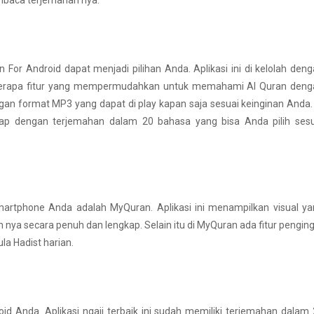
mbaca terjemahan nya.
For Android dapat menjadi pilihan Anda. Aplikasi ini di kelolah den
i beberapa fitur yang mempermudahkan untuk memahami Al Quran den
engan format MP3 yang dapat di play kapan saja sesuai keinginan Anda.
kap dengan terjemahan dalam 20 bahasa yang bisa Anda pilih sesu
smartphone Anda adalah MyQuran. Aplikasi ini menampilkan visual y
 nya secara penuh dan lengkap. Selain itu di MyQuran ada fitur pengin
a Hadist harian.
oid Anda. Aplikasi ngaji terbaik ini sudah memiliki terjemahan dalam