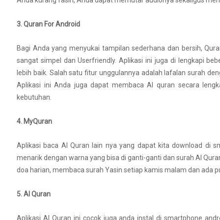
Anda kurang fasih, Anda dapat memutar audionya sekaligus me
3. Quran For Android
Bagi Anda yang menyukai tampilan sederhana dan bersih, Quran 
sangat simpel dan Userfriendly. Aplikasi ini juga di lengkap
lebih baik. Salah satu fitur unggulannya adalah lafalan surah d
Aplikasi ini Anda juga dapat membaca Al quran secara leng
kebutuhan.
4. MyQuran
Aplikasi baca Al Quran lain nya yang dapat kita download di 
menarik dengan warna yang bisa di ganti-ganti dan surah Al Quran
doa harian, membaca surah Yasin setiap kamis malam dan ada pul
5. Al Quran
Aplikasi Al Quran ini cocok juga anda instal di smartphone andr