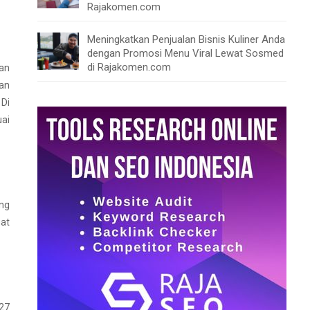
Rajakomen.com
Meningkatkan Penjualan Bisnis Kuliner Anda
dengan Promosi Menu Viral Lewat Sosmed
di Rajakomen.com
gan
gan
 Di
ai
ang
gat
 27