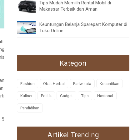
Tips Mudah Memilih Rental Mobil di
Makassar Terbaik dan Aman
Keuntungan Belanja Sparepart Komputer di
Toko Online
ah.
ng
nis
Kategori
dan
Fashion
Obat Herbal
Pariwisata
Kecantikan
ran
rti
Kuliner
Politik
Gadget
Tips
Nasional
Pendidikan
k 5
Artikel Trending