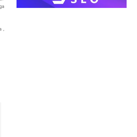
uga
 ,