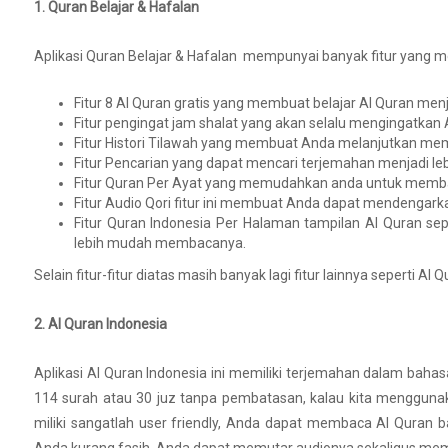
1. Quran Belajar & Hafalan
Aplikasi Quran Belajar & Hafalan mempunyai banyak fitur yang m
Fitur 8 Al Quran gratis yang membuat belajar Al Quran men
Fitur pengingat jam shalat yang akan selalu mengingatkan 
Fitur Histori Tilawah yang membuat Anda melanjutkan me
Fitur Pencarian yang dapat mencari terjemahan menjadi leb
Fitur Quran Per Ayat yang memudahkan anda untuk membac
Fitur Audio Qori fitur ini membuat Anda dapat mendengarkan 
Fitur Quran Indonesia Per Halaman tampilan Al Quran s
lebih mudah membacanya.
Selain fitur-fitur diatas masih banyak lagi fitur lainnya seperti A
2. Al Quran Indonesia
Aplikasi Al Quran Indonesia ini memiliki terjemahan dalam bahas
114 surah atau 30 juz tanpa pembatasan, kalau kita mengguna
miliki sangatlah user friendly, Anda dapat membaca Al Quran 