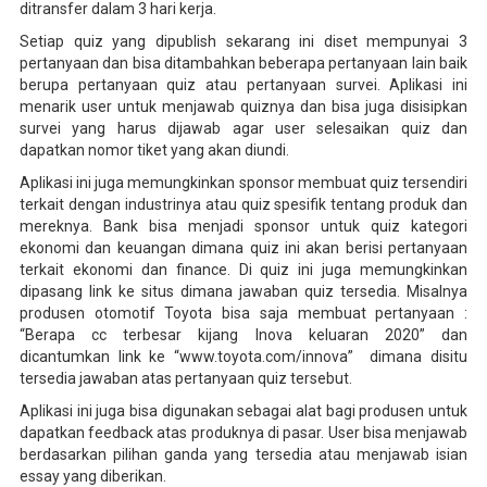
ditransfer dalam 3 hari kerja.
Setiap quiz yang dipublish sekarang ini diset mempunyai 3
pertanyaan dan bisa ditambahkan beberapa pertanyaan lain baik
berupa pertanyaan quiz atau pertanyaan survei. Aplikasi ini
menarik user untuk menjawab quiznya dan bisa juga disisipkan
survei yang harus dijawab agar user selesaikan quiz dan
dapatkan nomor tiket yang akan diundi.
Aplikasi ini juga memungkinkan sponsor membuat quiz tersendiri
terkait dengan industrinya atau quiz spesifik tentang produk dan
mereknya. Bank bisa menjadi sponsor untuk quiz kategori
ekonomi dan keuangan dimana quiz ini akan berisi pertanyaan
terkait ekonomi dan finance. Di quiz ini juga memungkinkan
dipasang link ke situs dimana jawaban quiz tersedia. Misalnya
produsen otomotif Toyota bisa saja membuat pertanyaan :
“Berapa cc terbesar kijang Inova keluaran 2020” dan
dicantumkan link ke “www.toyota.com/innova” dimana disitu
tersedia jawaban atas pertanyaan quiz tersebut.
Aplikasi ini juga bisa digunakan sebagai alat bagi produsen untuk
dapatkan feedback atas produknya di pasar. User bisa menjawab
berdasarkan pilihan ganda yang tersedia atau menjawab isian
essay yang diberikan.