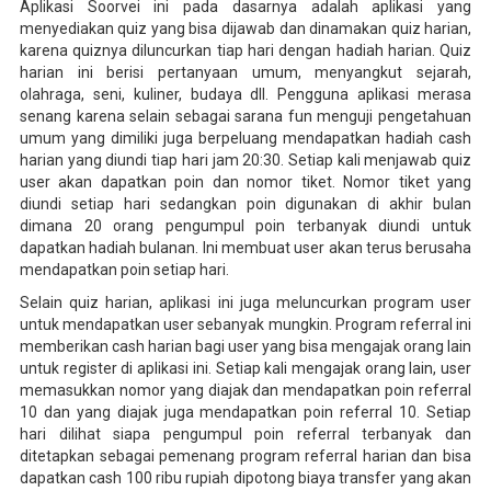
Aplikasi Soorvei ini pada dasarnya adalah aplikasi yang
menyediakan quiz yang bisa dijawab dan dinamakan quiz harian,
karena quiznya diluncurkan tiap hari dengan hadiah harian. Quiz
harian ini berisi pertanyaan umum, menyangkut sejarah,
olahraga, seni, kuliner, budaya dll. Pengguna aplikasi merasa
senang karena selain sebagai sarana fun menguji pengetahuan
umum yang dimiliki juga berpeluang mendapatkan hadiah cash
harian yang diundi tiap hari jam 20:30. Setiap kali menjawab quiz
user akan dapatkan poin dan nomor tiket. Nomor tiket yang
diundi setiap hari sedangkan poin digunakan di akhir bulan
dimana 20 orang pengumpul poin terbanyak diundi untuk
dapatkan hadiah bulanan. Ini membuat user akan terus berusaha
mendapatkan poin setiap hari.
Selain quiz harian, aplikasi ini juga meluncurkan program user
untuk mendapatkan user sebanyak mungkin. Program referral ini
memberikan cash harian bagi user yang bisa mengajak orang lain
untuk register di aplikasi ini. Setiap kali mengajak orang lain, user
memasukkan nomor yang diajak dan mendapatkan poin referral
10 dan yang diajak juga mendapatkan poin referral 10. Setiap
hari dilihat siapa pengumpul poin referral terbanyak dan
ditetapkan sebagai pemenang program referral harian dan bisa
dapatkan cash 100 ribu rupiah dipotong biaya transfer yang akan