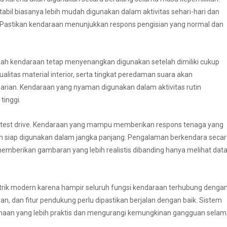
abil biasanya lebih mudah digunakan dalam aktivitas sehari-hari dan
Pastikan kendaraan menunjukkan respons pengisian yang normal dan
h kendaraan tetap menyenangkan digunakan setelah dimiliki cukup
litas material interior, serta tingkat peredaman suara akan
ian. Kendaraan yang nyaman digunakan dalam aktivitas rutin
tinggi.
lui test drive. Kendaraan yang mampu memberikan respons tenaga yang
bih siap digunakan dalam jangka panjang. Pengalaman berkendara seca
berikan gambaran yang lebih realistis dibanding hanya melihat dat
strik modern karena hampir seluruh fungsi kendaraan terhubung denga
an, dan fitur pendukung perlu dipastikan berjalan dengan baik. Sistem
naan yang lebih praktis dan mengurangi kemungkinan gangguan sela