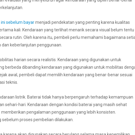
 evaluasi yang menyeluruh agar kendaraan yang dipilih benar-benar
kelanjutan.
 ini sebelum bayar
menjadi pendekatan yang penting karena kualitas
 pertama kali. Kendaraan yang terlihat menarik secara visual belum tentu
cara rutin. Oleh karena itu, pembeli perlu memahami bagaimana seti
 dan keberlanjutan penggunaan.
litas harian secara realistis. Kendaraan yang digunakan untuk
yang berbeda dibanding kendaraan yang digunakan untuk mobilitas deng
ejak awal, pembeli dapat memilih kendaraan yang benar-benar sesuai
si teknis.
ndaraan listrik. Baterai tidak hanya berpengaruh terhadap kemampuan
 sehari-hari. Kendaraan dengan kondisi baterai yang masih sehat
n memberikan pengalaman penggunaan yang lebih konsisten.
g sebelum proses pembelian dilakukan.
tama karena akan digunakan secara berulang selama masa kepemilikan.