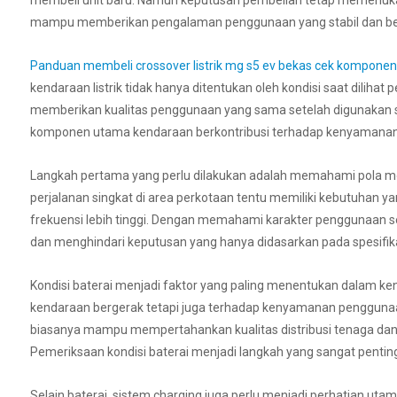
membeli unit baru. Namun keputusan pembelian tetap memerlukan
mampu memberikan pengalaman penggunaan yang stabil dan ber
Panduan membeli crossover listrik mg s5 ev bekas cek komponen
kendaraan listrik tidak hanya ditentukan oleh kondisi saat dilihat
memberikan kualitas penggunaan yang sama setelah digunakan se
komponen utama kendaraan berkontribusi terhadap kenyamanan
Langkah pertama yang perlu dilakukan adalah memahami pola mobi
perjalanan singkat di area perkotaan tentu memiliki kebutuhan 
frekuensi lebih tinggi. Dengan memahami karakter penggunaan s
dan menghindari keputusan yang hanya didasarkan pada spesifika
Kondisi baterai menjadi faktor yang paling menentukan dalam ke
kendaraan bergerak tetapi juga terhadap kenyamanan penggunaan
biasanya mampu mempertahankan kualitas distribusi tenaga da
Pemeriksaan kondisi baterai menjadi langkah yang sangat pentin
Selain baterai, sistem charging juga perlu menjadi perhatian u