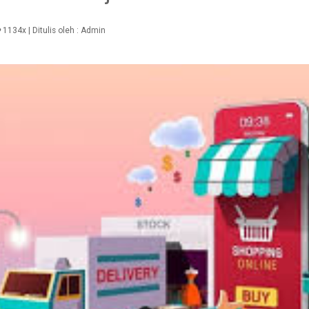
1134x
| Ditulis oleh :
Admin