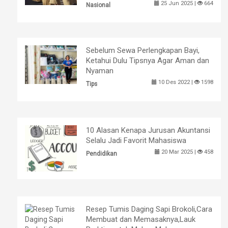
25 Jun 2025 |
664
Nasional
Sebelum Sewa Perlengkapan Bayi,
Ketahui Dulu Tipsnya Agar Aman dan
Nyaman
10 Des 2022 |
1598
Tips
10 Alasan Kenapa Jurusan Akuntansi
Selalu Jadi Favorit Mahasiswa
20 Mar 2025 |
458
Pendidikan
Resep Tumis Daging Sapi Brokoli,Cara
Membuat dan Memasaknya,Lauk