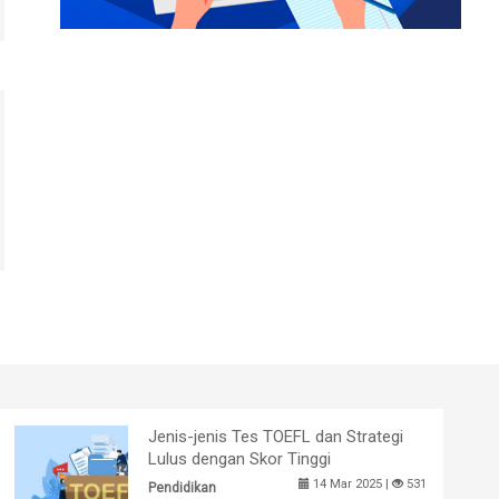
Jenis-jenis Tes TOEFL dan Strategi
Lulus dengan Skor Tinggi
14 Mar 2025 |
531
Pendidikan