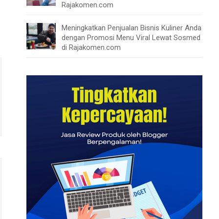
Rajakomen.com
Meningkatkan Penjualan Bisnis Kuliner Anda
dengan Promosi Menu Viral Lewat Sosmed
di Rajakomen.com