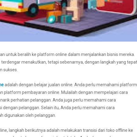
n untuk beralih ke platform online dalam menjalankan bisnis mereka.
kin terdengar menakutkan, tetapi sebenarnya, dengan langkah yang tepat
n sukses.
ne
adalah dengan belajar jualan online. Anda perlu memahami platform
dan platform pembayaran online. Mulailah dengan mempelajari cara
rik perhatian pelanggan. Anda juga perlu memahami cara
i dengan pelanggan. Selain itu, Anda perlu memahami cara
 digunakan oleh pelanggan.
e, langkah berikutnya adalah melakukan transisi dari toko offline ke