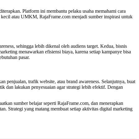
g diterapkan. Platform ini membantu pelaku usaha memahami cara
ha kecil atau UMKM, RajaFrame.com menjadi sumber inspirasi untuk
ness, sehingga lebih dikenal oleh audiens target. Kedua, bisnis
arketing menawarkan efisiensi biaya, karena setiap kampanye bisa
kebutuhan pasar.
n penjualan, trafik website, atau brand awareness. Selanjutnya, buat
k dan lakukan penyesuaian agar strategi lebih efektif. Dengan
nfaatkan sumber belajar seperti RajaFrame.com, dan menerapkan
n. Strategi yang matang membuat setiap aktivitas digital marketing