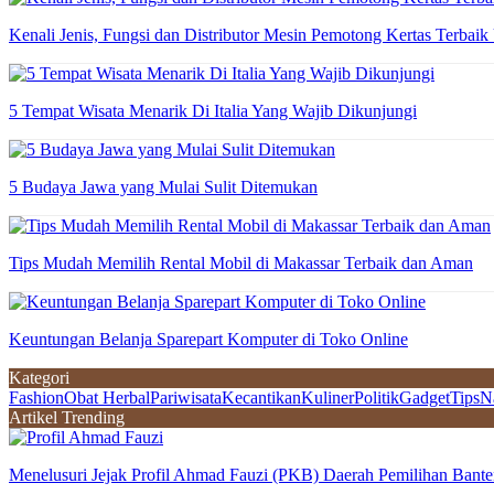
Kenali Jenis, Fungsi dan Distributor Mesin Pemotong Kertas Terbaik
5 Tempat Wisata Menarik Di Italia Yang Wajib Dikunjungi
5 Budaya Jawa yang Mulai Sulit Ditemukan
Tips Mudah Memilih Rental Mobil di Makassar Terbaik dan Aman
Keuntungan Belanja Sparepart Komputer di Toko Online
Kategori
Fashion
Obat Herbal
Pariwisata
Kecantikan
Kuliner
Politik
Gadget
Tips
N
Artikel Trending
Menelusuri Jejak Profil Ahmad Fauzi (PKB) Daerah Pemilihan Bante