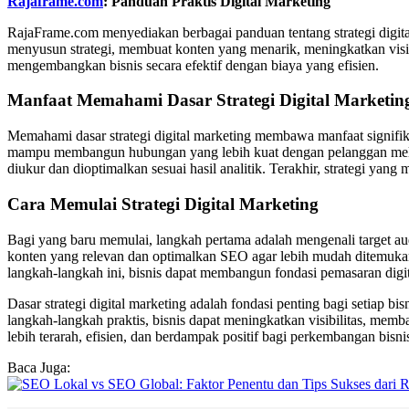
Rajaframe.com
: Panduan Praktis Digital Marketing
RajaFrame.com menyediakan berbagai panduan tentang strategi digital
menyusun strategi, membuat konten yang menarik, meningkatkan visi
mengembangkan bisnis secara efektif dengan biaya yang efisien.
Manfaat Memahami Dasar Strategi Digital Marketin
Memahami dasar strategi digital marketing membawa manfaat signifika
mampu membangun hubungan yang lebih kuat dengan pelanggan melalui 
diukur dan dioptimalkan sesuai hasil analitik. Terakhir, strategi ya
Cara Memulai Strategi Digital Marketing
Bagi yang baru memulai, langkah pertama adalah mengenali target aud
konten yang relevan dan optimalkan SEO agar lebih mudah ditemukan o
langkah-langkah ini, bisnis dapat membangun fondasi pemasaran digi
Dasar strategi digital marketing adalah fondasi penting bagi setiap
langkah-langkah praktis, bisnis dapat meningkatkan visibilitas, mem
lebih terarah, efisien, dan berdampak positif bagi perkembangan bisni
Baca Juga: