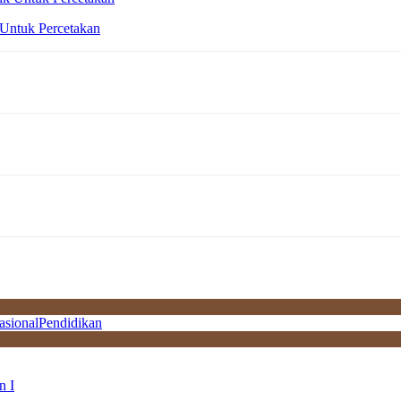
 Untuk Percetakan
asional
Pendidikan
n I