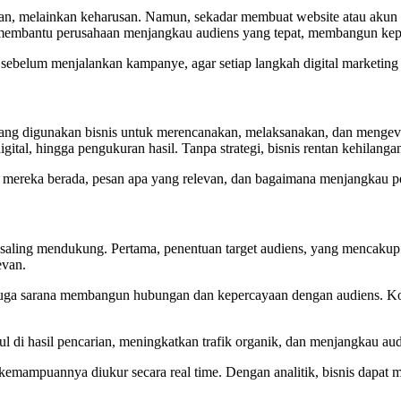
ilihan, melainkan keharusan. Namun, sekadar membuat website atau akun m
ini membantu perusahaan menjangkau audiens yang tepat, membangun kep
belum menjalankan kampanye, agar setiap langkah digital marketing m
 yang digunakan bisnis untuk merencanakan, melaksanakan, dan mengeva
ital, hingga pengukuran hasil. Tanpa strategi, bisnis rentan kehilanga
 mereka berada, pesan apa yang relevan, dan bagaimana menjangkau pel
g saling mendukung. Pertama, penentuan target audiens, yang mencakup
evan.
i juga sarana membangun hubungan dan kepercayaan dengan audiens. Kon
di hasil pencarian, meningkatkan trafik organik, dan menjangkau aud
kemampuannya diukur secara real time. Dengan analitik, bisnis dapat me