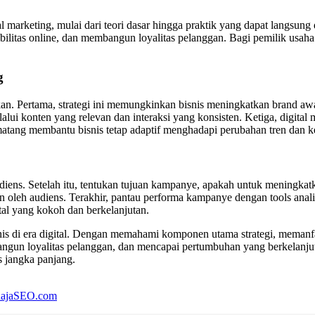
 marketing, mulai dari teori dasar hingga praktik yang dapat langsun
bilitas online, dan membangun loyalitas pelanggan. Bagi pemilik usa
g
n. Pertama, strategi ini memungkinkan bisnis meningkatkan brand aware
konten yang relevan dan interaksi yang konsisten. Ketiga, digital m
ng matang membantu bisnis tetap adaptif menghadapi perubahan tren dan 
iens. Setelah itu, tentukan tujuan kampanye, apakah untuk meningkatka
leh audiens. Terakhir, pantau performa kampanye dengan tools analiti
tal yang kokoh dan berkelanjutan.
 bisnis di era digital. Dengan memahami komponen utama strategi, mema
bangun loyalitas pelanggan, dan mencapai pertumbuhan yang berkelanjuta
s jangka panjang.