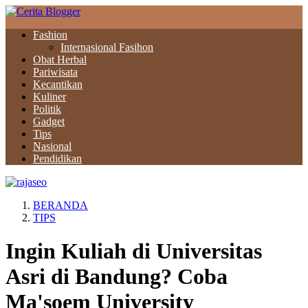
Fashion
Internasional Fasihon
Obat Herbal
Pariwisata
Kecantikan
Kuliner
Politik
Gadget
Tips
Nasional
Pendidikan
BERANDA
TIPS
Ingin Kuliah di Universitas
Asri di Bandung? Coba
Ma'soem University