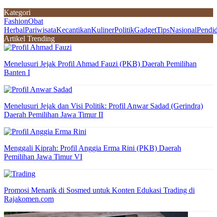
Kategori
Fashion
Obat
Herbal
Pariwisata
Kecantikan
Kuliner
Politik
Gadget
Tips
Nasional
Pendi
Artikel Trending
Menelusuri Jejak Profil Ahmad Fauzi (PKB) Daerah Pemilihan
Banten I
Menelusuri Jejak dan Visi Politik: Profil Anwar Sadad (Gerindra)
Daerah Pemilihan Jawa Timur II
Menggali Kiprah: Profil Anggia Erma Rini (PKB) Daerah
Pemilihan Jawa Timur VI
Promosi Menarik di Sosmed untuk Konten Edukasi Trading di
Rajakomen.com