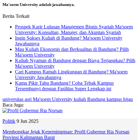
Ma'soem University adalah jawabannya.
Berita Terkait
Prospek Karir Lulusan Manajemen Bisnis Syariah Ma'soem
University: Konsultan, Manajer, dan Akuntan Syariah
Ingin Sukses Kuliah di Bandung? Ma'soem University
Jawabannya
Mau Kuliah Ekonomis dan Berkualitas di Bandung? Pilih
Ma'soem University
Kuliah Nyaman di Bandung dengan Biaya Terjangkau? Pilih
Ma'soem University
Cari Kampus Ramah Lingkungan di Bandung? Ma'soem
University Jawabannya
Kamu Pikir Tahu Bandung? Coba Tebak Kampus
Tersembunyi dengan Fasilitas Super Lengkap ini
universitas asri
Ma'soem University
kuliah Bandung
kampus hijau
Baca Juga:
Politik
9 Jun 2025
Membongkar Jejak Kepemimpinan: Profil Gubernur Ria Norsan
Provinsi Kalimantan Barat