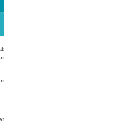
tuk
an
gan
gan