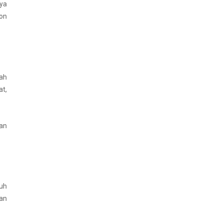
nya
on
ah
at,
an
buh
ran