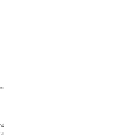
si
and
ntu