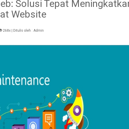
b: Solusi Tepat Meningkatka
at Website
268x
| Ditulis oleh :
Admin