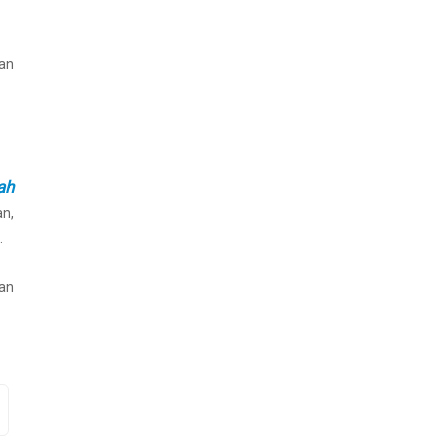
van
ah
an,
.
kan